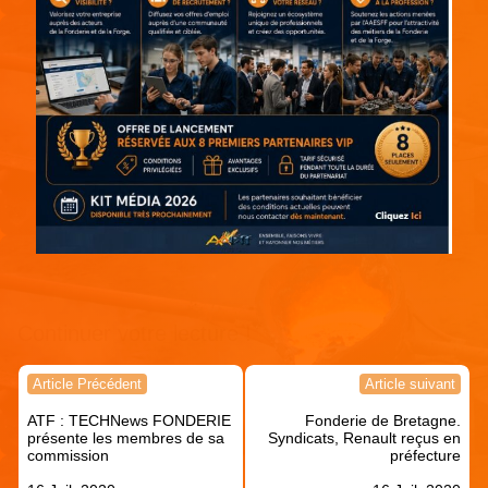
Continuer votre lecture !
Navigation
Article Précédent
Article suivant
de
ATF : TECHNews FONDERIE
Fonderie de Bretagne.
l’article
présente les membres de sa
Syndicats, Renault reçus en
commission
préfecture