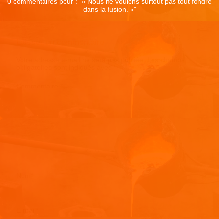
0 commentaires pour : "
« Nous ne voulons surtout pas tout fondre
dans la fusion. »
"
Laisser un commentaire
Votre adresse e-mail ne sera pas publiée.
Les champs
obligatoires sont indiqués avec
*
Commentaire
*
Nom
*
E-mail
*