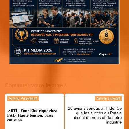
Continuer votre lecture !
Navigation
Article Précédent
Article suivant
de
26 avions vendus à l’Inde. Ce
l’article
𝐒𝐁𝐓𝐢 : 𝐅𝐨𝐮𝐫 𝐄𝐥𝐞𝐜𝐭𝐫𝐢𝐪𝐮𝐞 𝐜𝐡𝐞𝐳
que les succès du Rafale
𝐅𝐀𝐃, 𝐇𝐚𝐮𝐭𝐞 𝐭𝐞𝐧𝐬𝐢𝐨𝐧, 𝐛𝐚𝐬𝐬𝐞
disent de nous et de notre
𝐞́𝐦𝐢𝐬𝐬𝐢𝐨𝐧.
industrie