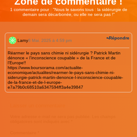
Zone de commentaire !
1 commentaire pour : "
Nous le savons tous : la sidérurgie de
demain sera décarbonée, ou elle ne sera pas !
"
Répondre
Lamy
8 Mai. 2025 à 4:59 pm
Réarmer le pays sans chimie ni sidérurgie ? Patrick Martin
dénonce « l’inconscience coupable » de la France et de
l’Europe!!
https://www.boursorama.com/actualite-
economique/actualites/rearmer-le-pays-sans-chimie-ni-
siderurgie-patrick-martin-denonce-l-inconscience-coupable-
de-la-france-et-de-l-europe-
e7a79b0c68510a6347594ff3a4e39847
Laisser un commentaire
Votre adresse e-mail ne sera pas publiée.
Les champs
obligatoires sont indiqués avec
*
Commentaire
*