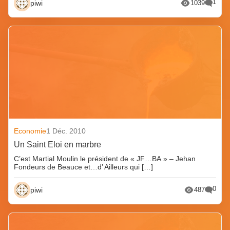
1
piwi
1039
Economie
1 Déc. 2010
Un Saint Eloi en marbre
C’est Martial Moulin le président de « JF…BA » – Jehan
Fondeurs de Beauce et…d’ Ailleurs qui […]
0
piwi
487