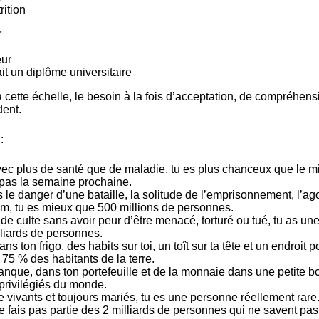
rition
r
eur
it un diplôme universitaire
ette échelle, le besoin à la fois d’acceptation, de compréhens
dent.
:
avec plus de santé que de maladie, tu es plus chanceux que le mi
 pas la semaine prochaine.
s le danger d’une bataille, la solitude de l’emprisonnement, l’ag
 faim, tu es mieux que 500 millions de personnes.
u de culte sans avoir peur d’être menacé, torturé ou tué, tu as un
liards de personnes.
ans ton frigo, des habits sur toi, un toît sur ta tête et un endroit p
 75 % des habitants de la terre.
banque, dans ton portefeuille et de la monnaie dans une petite bo
 privilégiés du monde.
e vivants et toujours mariés, tu es une personne réellement rare
e fais pas partie des 2 milliards de personnes qui ne savent pas 