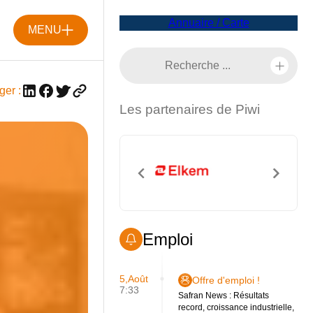
Annuaire / Carte
MENU
ger :
Les partenaires de Piwi
Emploi
5,Août
Offre d'emploi !
7:33
Safran News : Résultats
record, croissance industrielle,