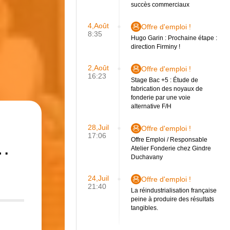
succès commerciaux
4,Août
Offre d'emploi !
8:35
Hugo Garin : Prochaine étape :
direction Firminy !
2,Août
Offre d'emploi !
16:23
Stage Bac +5 : Étude de
fabrication des noyaux de
fonderie par une voie
alternative F/H
28,Juil
Offre d'emploi !
17:06
?…
Offre Emploi / Responsable
Atelier Fonderie chez Gindre
Duchavany
24,Juil
Offre d'emploi !
21:40
La réindustrialisation française
peine à produire des résultats
tangibles.