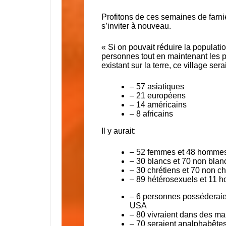
Profitons de ces semaines de farnien
s’inviter à nouveau.
« Si on pouvait réduire la populat
personnes tout en maintenant les p
existant sur la terre, ce village ser
– 57 asiatiques
– 21 européens
– 14 américains
– 8 africains
Il y aurait:
– 52 femmes et 48 homme
– 30 blancs et 70 non blan
– 30 chrétiens et 70 non ch
– 89 hétérosexuels et 11 
– 6 personnes posséderaient
USA
– 80 vivraient dans des m
– 70 seraient analphabête