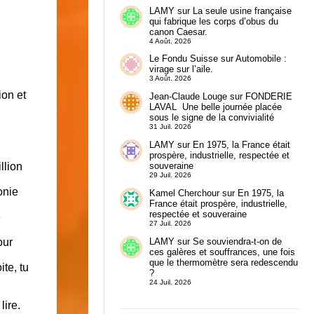
LAMY
sur
La seule usine française
qui fabrique les corps d’obus du
canon Caesar.
4 Août. 2026
Le Fondu Suisse
sur
Automobile :
virage sur l’aile.
3 Août. 2026
ion et
Jean-Claude Louge
sur
FONDERIE
LAVAL Une belle journée placée
sous le signe de la convivialité
31 Juil. 2026
LAMY
sur
En 1975, la France était
prospère, industrielle, respectée et
llion
souveraine
29 Juil. 2026
onie
Kamel Cherchour
sur
En 1975, la
France était prospère, industrielle,
respectée et souveraine
e
27 Juil. 2026
LAMY
sur
Se souviendra-t-on de
our
ces galères et souffrances, une fois
que le thermomètre sera redescendu
ite, tu
?
24 Juil. 2026
.
lire.