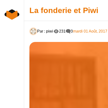
Skip
to
La fonderie et Piwi
content
Par : piwi
231
3
mardi 01 Août, 2017