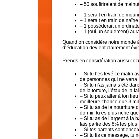
– 50 souffriraient de malnut
– 1 serait en train de mouri
– 1 serait en train de naître
– 1 posséderait un ordinat
– 1 (oui,un seulement) aura
Quand on considère notre monde à c
d’éducation devient clairement évi
Prends en considération aussi ceci
– Si tu t’es levé ce matin 
de personnes qui ne verra
– Si tu n’as jamais été dan
de la torture, l’étau de la
– Si tu peux aller à ton lie
meilleure chance que 3 mil
– Si tu as de la nourriture d
dormir, tu es plus riche que
– Si tu as de l’argent à la 
fais partie des 8% les plus
– Si tes parents sont encor
– Si tu lis ce message, tu n