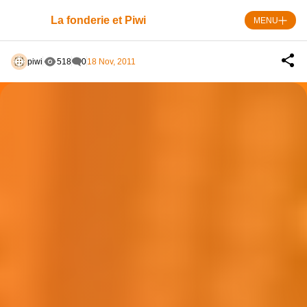
Skip
to
La fonderie et Piwi
MENU
content
piwi
518
0
18 Nov, 2011