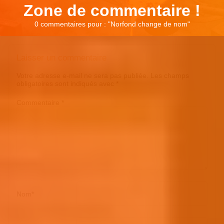
Zone de commentaire !
0 commentaires pour : "
Norfond change de nom
"
Laisser un commentaire
Votre adresse e-mail ne sera pas publiée.
Les champs
obligatoires sont indiqués avec
*
Commentaire
*
Nom
*