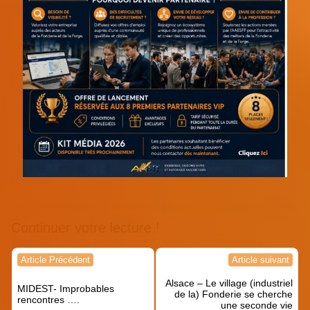
Continuer votre lecture !
Navigation
Article Précédent
Article suivant
de
Alsace – Le village (industriel
l’article
MIDEST- Improbables
de la) Fonderie se cherche
rencontres ….
une seconde vie