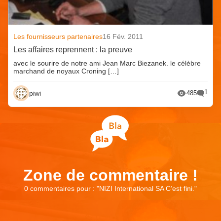
Les fournisseurs partenaires
16 Fév. 2011
Les affaires reprennent : la preuve
avec le sourire de notre ami Jean Marc Biezanek. le célèbre
marchand de noyaux Croning […]
1
piwi
485
Zone de commentaire !
0 commentaires pour : "
NIZI International SA C’est fini.
"