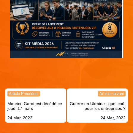
Continuer votre lecture !
Navigation
Article Précédent
Article suivant
de
Maurice Garot est décédé ce
Guerre en Ukraine : quel coût
l’article
jeudi 17 mars
pour les entreprises ?
24 Mar, 2022
24 Mar, 2022