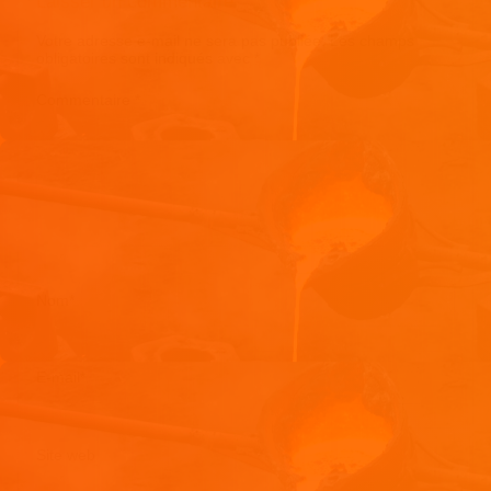
Laisser un commentaire
Votre adresse e-mail ne sera pas publiée.
Les champs
obligatoires sont indiqués avec
*
Commentaire
*
Nom
*
E-mail
*
Site web