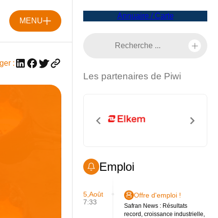
Annuaire / Carte
MENU
ger :
Les partenaires de Piwi
Emploi
5,Août
Offre d'emploi !
7:33
Safran News : Résultats
record, croissance industrielle,