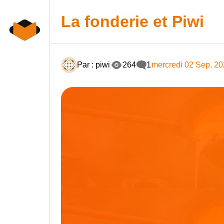
Skip
to
La fonderie et Piwi
content
Par : piwi
264
1
mercredi 02 Sep, 2