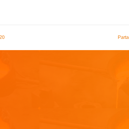
020
Parta