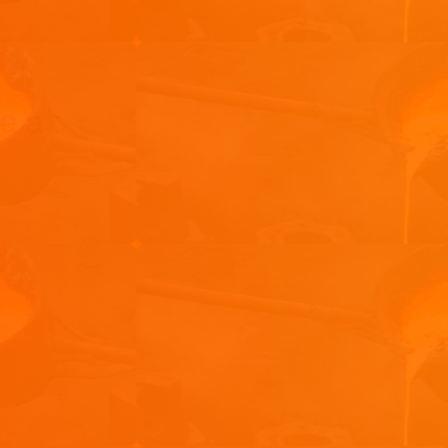
e à :