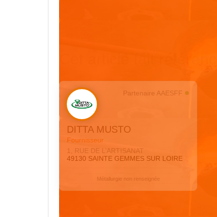
Cet article fait référenc
Partenaire AAESFF
DITTA MUSTO
Fournisseur
1, RUE DE L’ARTISANAT
49130 SAINTE GEMMES SUR LOIRE
Métallurgie non renseignée