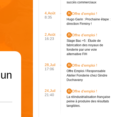
succès commerciaux
4,Août
Offre d'emploi !
8:35
Hugo Garin : Prochaine étape :
direction Firminy !
2,Août
Offre d'emploi !
16:23
Stage Bac +5 : Étude de
fabrication des noyaux de
fonderie par une voie
alternative F/H
28,Juil
Offre d'emploi !
17:06
’un
Offre Emploi / Responsable
Atelier Fonderie chez Gindre
Duchavany
24,Juil
Offre d'emploi !
21:40
La réindustrialisation française
peine à produire des résultats
tangibles.