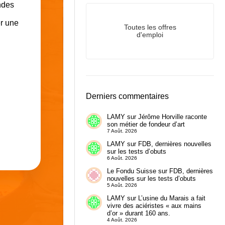
ndes
er une
Toutes les offres
d'emploi
Derniers commentaires
LAMY
sur
Jérôme Horville raconte
son métier de fondeur d’art
7 Août. 2026
LAMY
sur
FDB, dernières nouvelles
sur les tests d’obuts
6 Août. 2026
Le Fondu Suisse
sur
FDB, dernières
nouvelles sur les tests d’obuts
5 Août. 2026
LAMY
sur
L’usine du Marais a fait
vivre des aciéristes « aux mains
d’or » durant 160 ans.
4 Août. 2026