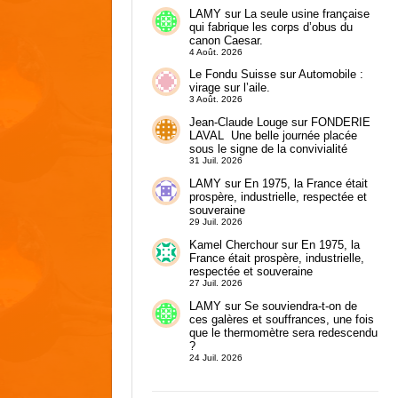
LAMY
sur
La seule usine française
qui fabrique les corps d’obus du
canon Caesar.
4 Août. 2026
Le Fondu Suisse
sur
Automobile :
virage sur l’aile.
3 Août. 2026
Jean-Claude Louge
sur
FONDERIE
LAVAL Une belle journée placée
sous le signe de la convivialité
31 Juil. 2026
LAMY
sur
En 1975, la France était
prospère, industrielle, respectée et
souveraine
29 Juil. 2026
Kamel Cherchour
sur
En 1975, la
France était prospère, industrielle,
respectée et souveraine
27 Juil. 2026
LAMY
sur
Se souviendra-t-on de
ces galères et souffrances, une fois
que le thermomètre sera redescendu
?
24 Juil. 2026