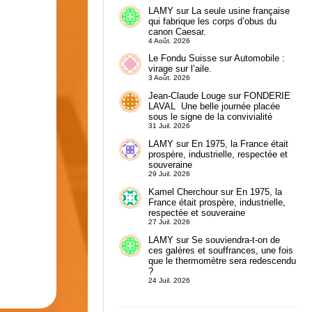
LAMY
sur
La seule usine française
qui fabrique les corps d’obus du
canon Caesar.
4 Août. 2026
Le Fondu Suisse
sur
Automobile :
virage sur l’aile.
3 Août. 2026
Jean-Claude Louge
sur
FONDERIE
LAVAL Une belle journée placée
sous le signe de la convivialité
31 Juil. 2026
LAMY
sur
En 1975, la France était
prospère, industrielle, respectée et
souveraine
29 Juil. 2026
Kamel Cherchour
sur
En 1975, la
France était prospère, industrielle,
respectée et souveraine
27 Juil. 2026
LAMY
sur
Se souviendra-t-on de
ces galères et souffrances, une fois
que le thermomètre sera redescendu
?
24 Juil. 2026