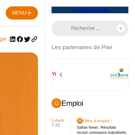
Annuaire / Carte
MENU
ger :
Les partenaires de Piwi
Emploi
5,Août
Offre d'emploi !
7:33
Safran News : Résultats
record, croissance industrielle,