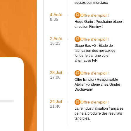
succès commerciaux
4,Août
Offre d'emploi !
8:35
Hugo Garin : Prochaine étape :
direction Firminy !
2,Août
Offre d'emploi !
16:23
Stage Bac +5 : Étude de
fabrication des noyaux de
fonderie par une voie
alternative F/H
28,Juil
Offre d'emploi !
17:06
Offre Emploi / Responsable
Atelier Fonderie chez Gindre
Duchavany
24,Juil
Offre d'emploi !
21:40
La réindustrialisation française
peine à produire des résultats
tangibles.