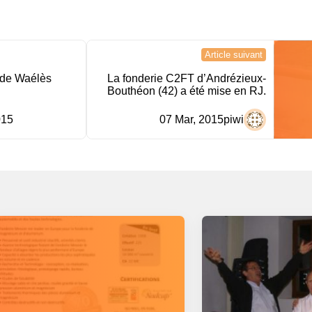
Article suivant
 de Waélès
La fonderie C2FT d’Andrézieux-
Bouthéon (42) a été mise en RJ.
015
07 Mar, 2015
piwi