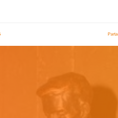
5
Parta