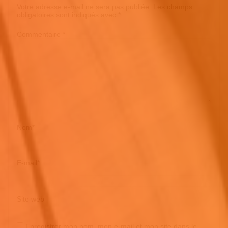
Votre adresse e-mail ne sera pas publiée.
Les champs
obligatoires sont indiqués avec
*
Commentaire
*
Nom
*
E-mail
*
Site web
Enregistrer mon nom, mon e-mail et mon site dans le