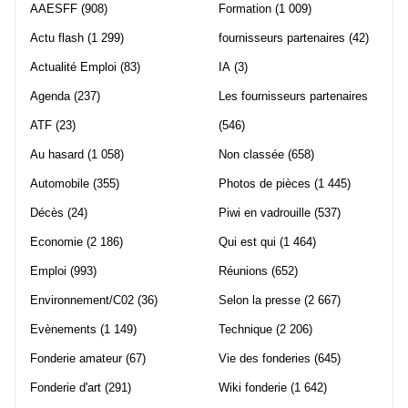
AAESFF
(908)
Formation
(1 009)
Actu flash
(1 299)
fournisseurs partenaires
(42)
Actualité Emploi
(83)
IA
(3)
Agenda
(237)
Les fournisseurs partenaires
ATF
(23)
(546)
Au hasard
(1 058)
Non classée
(658)
Automobile
(355)
Photos de pièces
(1 445)
Décès
(24)
Piwi en vadrouille
(537)
Economie
(2 186)
Qui est qui
(1 464)
Emploi
(993)
Réunions
(652)
Environnement/C02
(36)
Selon la presse
(2 667)
Evènements
(1 149)
Technique
(2 206)
Fonderie amateur
(67)
Vie des fonderies
(645)
Fonderie d'art
(291)
Wiki fonderie
(1 642)