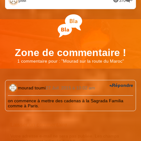
piwi
370
Zone de commentaire !
1 commentaire pour : "
Mourad sur la route du Maroc
"
Répondre
mourad toumi
27 Juil. 2015 à 10:02 am
on commence à mettre des cadenas à la Sagrada Familia
comme à Paris.
Laisser un commentaire
Votre adresse e-mail ne sera pas publiée.
Les champs