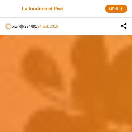
Skip
to
La fonderie et Piwi
MENU
content
piwi
234
1
24 Juil, 2015