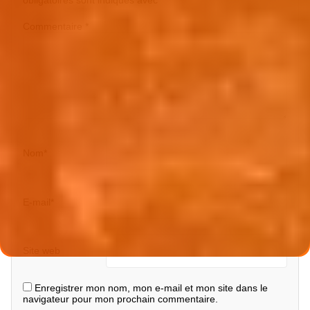
obligatoires sont indiqués avec
*
Commentaire
*
Nom
*
E-mail
*
Site web
Enregistrer mon nom, mon e-mail et mon site dans le
navigateur pour mon prochain commentaire.