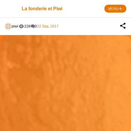
Skip
to
La fonderie et Piwi
MENU
content
piwi
228
0
22 Sep, 2017