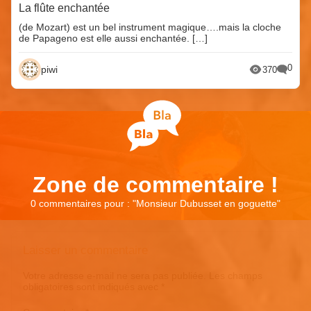
La flûte enchantée
(de Mozart) est un bel instrument magique….mais la cloche
de Papageno est elle aussi enchantée. […]
0
piwi
370
Zone de commentaire !
0 commentaires pour : "
Monsieur Dubusset en goguette
"
Laisser un commentaire
Votre adresse e-mail ne sera pas publiée.
Les champs
obligatoires sont indiqués avec
*