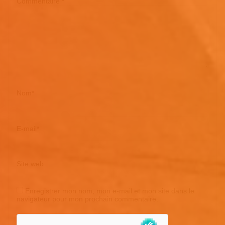
Commentaire
*
Nom
*
E-mail
*
Site web
Enregistrer mon nom, mon e-mail et mon site dans le
navigateur pour mon prochain commentaire.