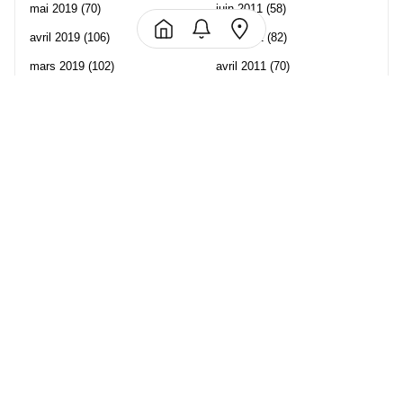
mai 2019
(70)
juin 2011
(58)
avril 2019
(106)
mai 2011
(82)
mars 2019
(102)
avril 2011
(70)
février 2019
(95)
mars 2011
(71)
janvier 2019
(73)
février 2011
(65)
décembre 2018
(65)
janvier 2011
(82)
novembre 2018
(107)
décembre 2010
(68)
octobre 2018
(96)
Les partenaire de Piwi