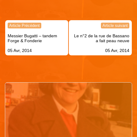
Continuer votre lecture !
Navigation
Article Précédent
Article suivant
de
Messier Bugatti – tandem
Le n°2 de la rue de Bassano
l’article
Forge & Fonderie
a fait peau neuve
05 Avr, 2014
05 Avr, 2014
Articles similaires