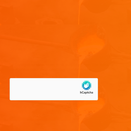
Nom
*
E-mail
*
Site web
Enregistrer mon nom, mon e-mail et mon site dans le
navigateur pour mon prochain commentaire.