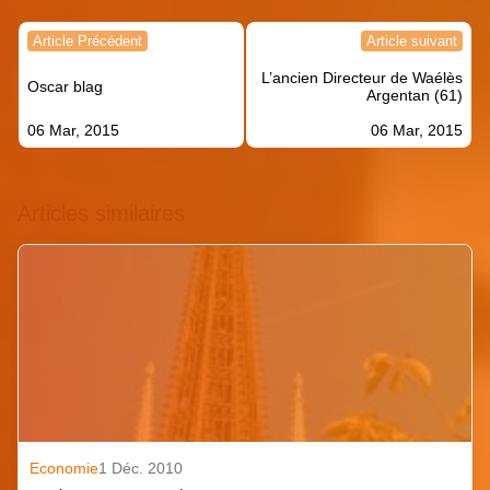
Navigation
Article Précédent
Article suivant
de
L’ancien Directeur de Waélès
l’article
Oscar blag
Argentan (61)
06 Mar, 2015
06 Mar, 2015
Articles similaires
Economie
1 Déc. 2010