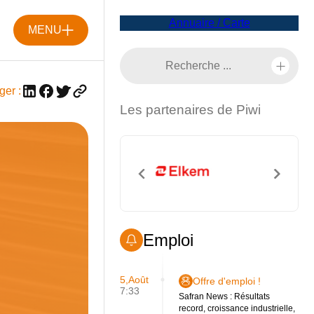
Annuaire / Carte
MENU
ger :
Les partenaires de Piwi
Emploi
5,Août
Offre d'emploi !
7:33
Safran News : Résultats
record, croissance industrielle,