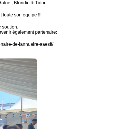
afner, Blondin & Tidou
toute son équipe !!!
 soutien.
devenir également partenaire:
tenaire-de-lannuaire-aaesff/