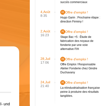
succès commerciaux
4,Août
Offre d'emploi !
8:35
Hugo Garin : Prochaine étape :
direction Firminy !
2,Août
Offre d'emploi !
16:23
Stage Bac +5 : Étude de
fabrication des noyaux de
fonderie par une voie
alternative F/H
28,Juil
Offre d'emploi !
17:06
Offre Emploi / Responsable
Atelier Fonderie chez Gindre
Duchavany
24,Juil
Offre d'emploi !
21:40
La réindustrialisation française
peine à produire des résultats
tangibles.
l- und