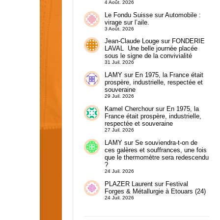
4 Août. 2026
Le Fondu Suisse
sur
Automobile :
virage sur l’aile.
3 Août. 2026
Jean-Claude Louge
sur
FONDERIE
LAVAL Une belle journée placée
sous le signe de la convivialité
31 Juil. 2026
LAMY
sur
En 1975, la France était
prospère, industrielle, respectée et
souveraine
29 Juil. 2026
Kamel Cherchour
sur
En 1975, la
France était prospère, industrielle,
respectée et souveraine
27 Juil. 2026
LAMY
sur
Se souviendra-t-on de
ces galères et souffrances, une fois
que le thermomètre sera redescendu
?
24 Juil. 2026
PLAZER Laurent
sur
Festival
Forges & Métallurgie à Etouars (24)
24 Juil. 2026