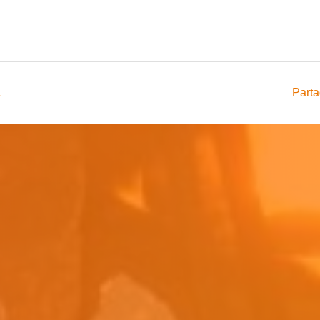
1
Parta