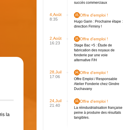
succès commerciaux
4,Août
Offre d'emploi !
8:35
Hugo Garin : Prochaine étape :
direction Firminy !
2,Août
Offre d'emploi !
16:23
Stage Bac +5 : Étude de
fabrication des noyaux de
fonderie par une voie
alternative F/H
28,Juil
Offre d'emploi !
17:06
Offre Emploi / Responsable
Atelier Fonderie chez Gindre
Duchavany
24,Juil
Offre d'emploi !
21:40
La réindustrialisation française
peine à produire des résultats
is la
tangibles.