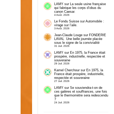
LAMY
sur
La seule usine française
qui fabrique les corps d’obus du
canon Caesar.
4 Août. 2026
Le Fondu Suisse
sur
Automobile :
virage sur l’aile.
3 Août. 2026
Jean-Claude Louge
sur
FONDERIE
LAVAL Une belle journée placée
sous le signe de la convivialité
31 Juil. 2026
LAMY
sur
En 1975, la France était
prospère, industrielle, respectée et
souveraine
29 Juil. 2026
Kamel Cherchour
sur
En 1975, la
France était prospère, industrielle,
respectée et souveraine
27 Juil. 2026
LAMY
sur
Se souviendra-t-on de
ces galères et souffrances, une fois
que le thermomètre sera redescendu
?
24 Juil. 2026