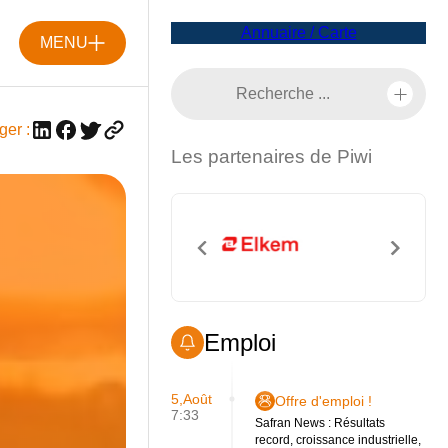
Annuaire / Carte
MENU
ger :
Les partenaires de Piwi
Emploi
5,Août
Offre d'emploi !
7:33
Safran News : Résultats
record, croissance industrielle,