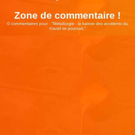
Zone de commentaire !
0 commentaires pour : "
Métallurgie : la baisse des accidents du
travail se poursuit,
"
Laisser un commentaire
Votre adresse e-mail ne sera pas publiée.
Les champs
obligatoires sont indiqués avec
*
Commentaire
*
Nom
*