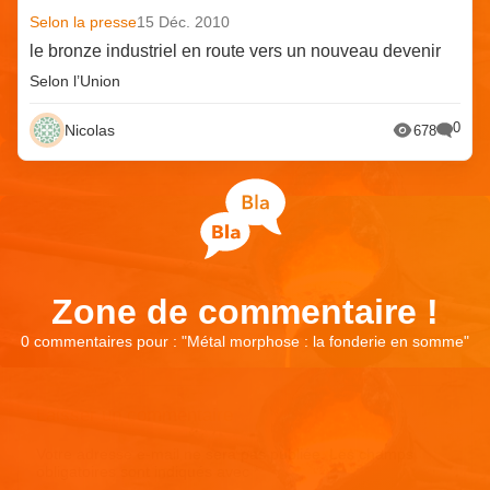
Selon la presse
15 Déc. 2010
le bronze industriel en route vers un nouveau devenir
Selon l’Union
0
Nicolas
678
Zone de commentaire !
0 commentaires pour : "
Métal morphose : la fonderie en somme
"
Laisser un commentaire
Votre adresse e-mail ne sera pas publiée.
Les champs
obligatoires sont indiqués avec
*