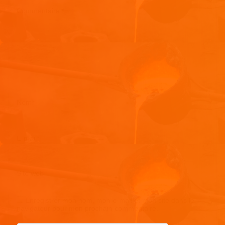
Commentaire
*
Nom
*
E-mail
*
Site web
Enregistrer mon nom, mon e-mail et mon site dans le
navigateur pour mon prochain commentaire.