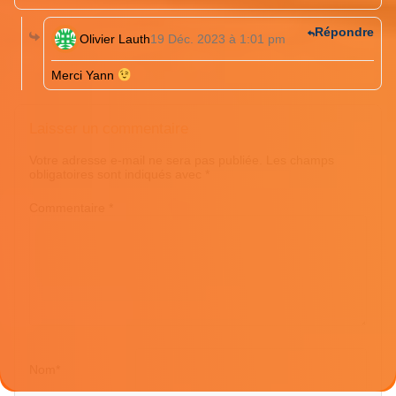
Répondre
Olivier Lauth
19 Déc. 2023 à 1:01 pm
Merci Yann
Laisser un commentaire
Votre adresse e-mail ne sera pas publiée.
Les champs
obligatoires sont indiqués avec
*
Commentaire
*
Nom
*