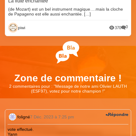
La flûte enchantée
(de Mozart) est un bel instrument magique….mais la cloche
de Papageno est elle aussi enchantée. […]
0
piwi
370
Zone de commentaire !
2 commentaires pour : "
Message de notre ami Olivier LAUTH
(ESF97), votez pour notre champion !
"
Répondre
foligné
7 Déc. 2023 à 7:25 pm
vote effectué.
Yann