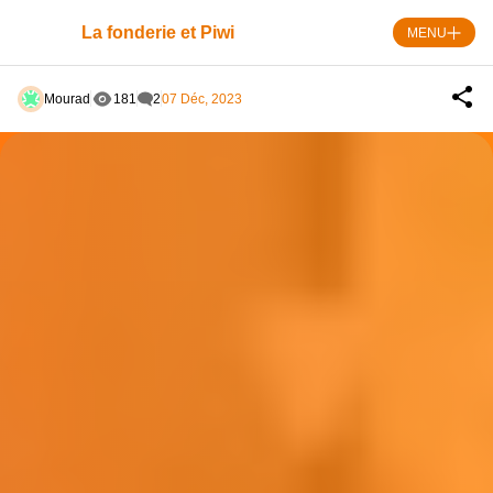
Skip
to
La fonderie et Piwi
MENU
content
Mourad
181
2
07 Déc, 2023