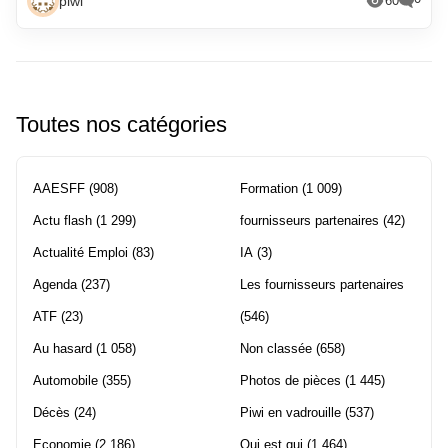
piwi
60
Toutes nos catégories
AAESFF
(908)
Formation
(1 009)
Actu flash
(1 299)
fournisseurs partenaires
(42)
Actualité Emploi
(83)
IA
(3)
Agenda
(237)
Les fournisseurs partenaires
ATF
(23)
(546)
Au hasard
(1 058)
Non classée
(658)
Automobile
(355)
Photos de pièces
(1 445)
Décès
(24)
Piwi en vadrouille
(537)
Economie
(2 186)
Qui est qui
(1 464)