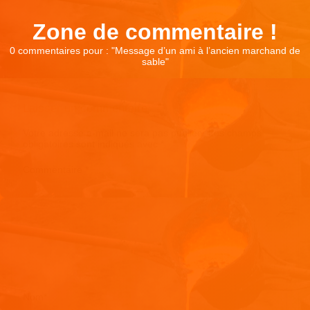
Zone de commentaire !
0 commentaires pour : "
Message d’un ami à l’ancien marchand de
sable
"
Laisser un commentaire
Votre adresse e-mail ne sera pas publiée.
Les champs
obligatoires sont indiqués avec
*
Commentaire
*
Nom
*