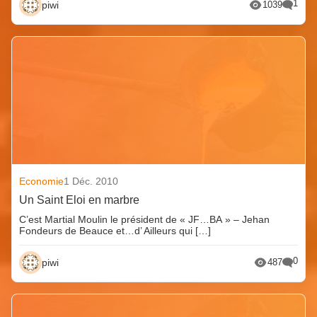
1
piwi
1039
Economie
1 Déc. 2010
Un Saint Eloi en marbre
C’est Martial Moulin le président de « JF…BA » – Jehan
Fondeurs de Beauce et…d’ Ailleurs qui […]
0
piwi
487