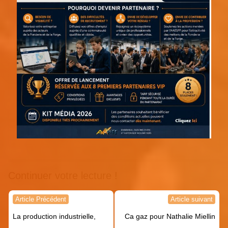
Continuer votre lecture !
Navigation
Article Précédent
Article suivant
de
La production industrielle,
Ca gaz pour Nathalie Miellin
l’article