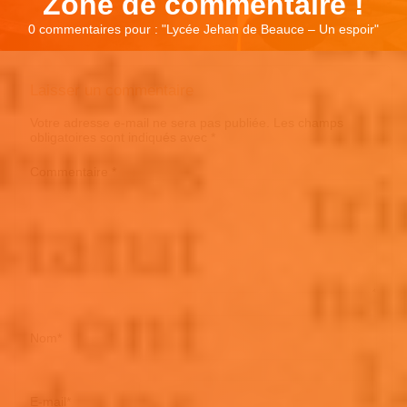
Zone de commentaire !
0 commentaires pour : "
Lycée Jehan de Beauce – Un espoir
"
Laisser un commentaire
Votre adresse e-mail ne sera pas publiée.
Les champs
obligatoires sont indiqués avec
*
Commentaire
*
Nom
*
E-mail
*