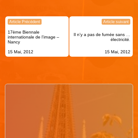
Continuer votre lecture !
Navigation
Article Précédent
Article suivant
de
17ème Biennale
l’article
Il n’y a pas de fumée sans …
internationale de l’image –
électricité.
Nancy
15 Mai, 2012
15 Mai, 2012
Articles similaires