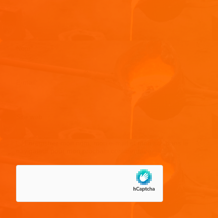
Nom
*
E-mail
*
Site web
Enregistrer mon nom, mon e-mail et mon site dans le
navigateur pour mon prochain commentaire.