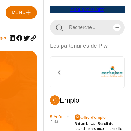
Annuaire / Carte
MENU
ger :
Les partenaires de Piwi
Emploi
5,Août
Offre d'emploi !
7:33
Safran News : Résultats
record, croissance industrielle,