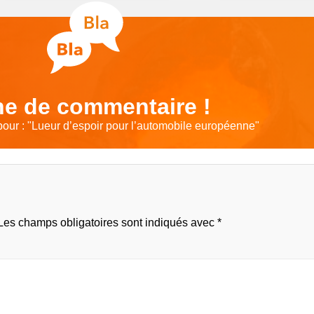
e de commentaire !
our : "
Lueur d’espoir pour l’automobile européenne
"
Les champs obligatoires sont indiqués avec
*