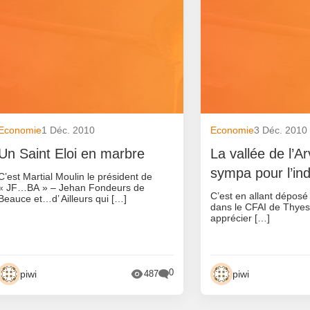
Economie
1 Déc. 2010
Economie
3 Déc. 2010
Un Saint Eloi en marbre
La vallée de l’A
sympa pour l’ind
C’est Martial Moulin le président de
« JF…BA » – Jehan Fondeurs de
C’est en allant déposé
Beauce et…d’ Ailleurs qui […]
dans le CFAI de Thyes(
apprécier […]
0
piwi
piwi
487