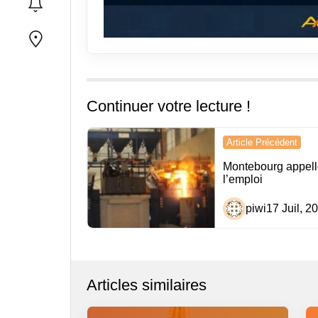
Continuer votre lecture !
Navigation
Article Précédent
de
Montebourg appelle
l’emploi
l’article
piwi
17 Juil, 2
Articles similaires