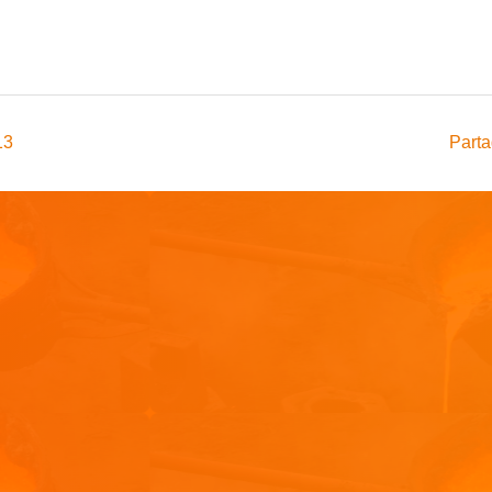
13
Parta