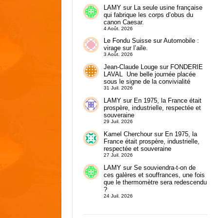
LAMY
sur
La seule usine française
qui fabrique les corps d’obus du
canon Caesar.
4 Août. 2026
Le Fondu Suisse
sur
Automobile :
virage sur l’aile.
3 Août. 2026
Jean-Claude Louge
sur
FONDERIE
LAVAL Une belle journée placée
sous le signe de la convivialité
31 Juil. 2026
LAMY
sur
En 1975, la France était
prospère, industrielle, respectée et
souveraine
29 Juil. 2026
Kamel Cherchour
sur
En 1975, la
France était prospère, industrielle,
respectée et souveraine
27 Juil. 2026
LAMY
sur
Se souviendra-t-on de
ces galères et souffrances, une fois
que le thermomètre sera redescendu
?
24 Juil. 2026