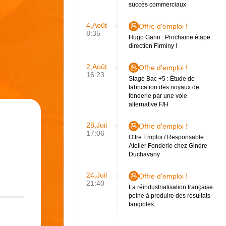
succès commerciaux
4,Août
Offre d'emploi !
8:35
Hugo Garin : Prochaine étape :
direction Firminy !
2,Août
Offre d'emploi !
16:23
Stage Bac +5 : Étude de
fabrication des noyaux de
fonderie par une voie
alternative F/H
28,Juil
Offre d'emploi !
17:06
Offre Emploi / Responsable
Atelier Fonderie chez Gindre
Duchavany
24,Juil
Offre d'emploi !
21:40
La réindustrialisation française
peine à produire des résultats
tangibles.