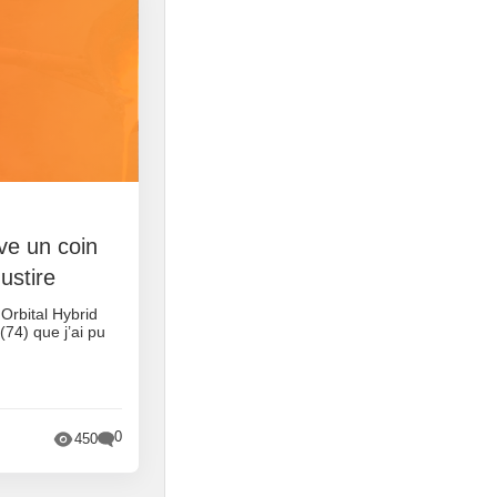
rve un coin
ustire
 Orbital Hybrid
74) que j’ai pu
0
450