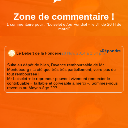
Zone de commentaire !
1 commentaire pour : "
Loiselet et/ou Fondiel – le JT de 20 H de
mardi
"
Répondre
Le Bébert de la Fonderie
28 Nov. 2014 à 1:54 pm
Suite au dépôt de bilan, l’avance remboursable de Mr
Montebourg n’a été que très très partiellement, voire pas du
tout remboursée !
Mr Loiselet + le repreneur peuvent vivement remercier le
contribuable « taillable et corvéable à merci ». Sommes-nous
revenus au Moyen-âge ???
Laisser un commentaire
Votre adresse e-mail ne sera pas publiée.
Les champs
obligatoires sont indiqués avec
*