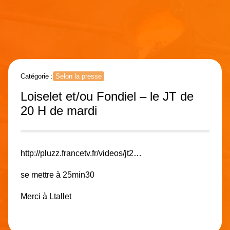
Catégorie :
Selon la presse
Loiselet et/ou Fondiel – le JT de
20 H de mardi
http://pluzz.francetv.fr/videos/jt2…
se mettre à 25min30
Merci à Ltallet