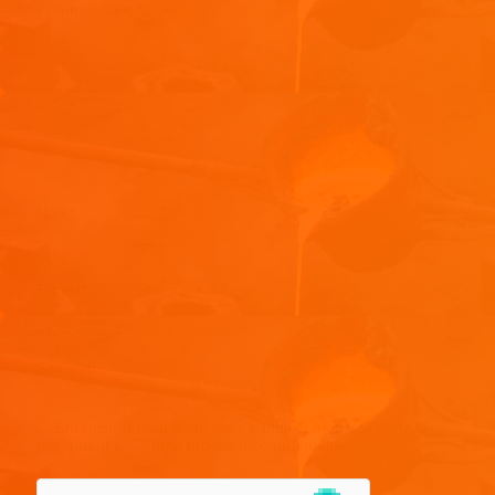
Commentaire
*
Nom
*
E-mail
*
Site web
Enregistrer mon nom, mon e-mail et mon site dans le
navigateur pour mon prochain commentaire.