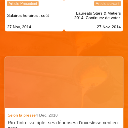
Navigation
Article Précédent
Article suivant
de
Lauréats Stars & Métiers
l’article
Salaires horaires : coût
2014. Continuez de voter.
27 Nov, 2014
27 Nov, 2014
Articles similaires
Selon la presse
4 Déc. 2010
Rio Tinto : va tripler ses dépenses d’investissement en