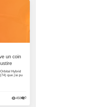
rve un coin
ustire
 Orbital Hybrid
74) que j’ai pu
0
450