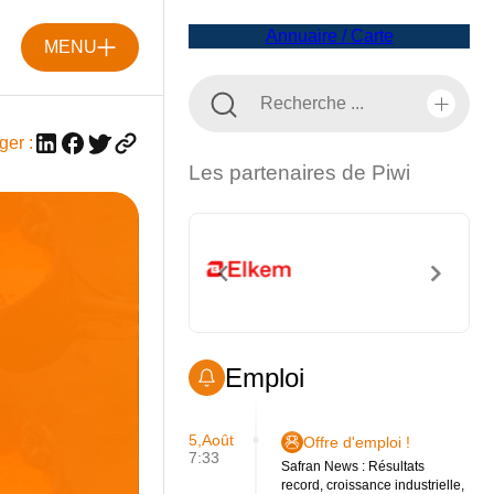
Annuaire / Carte
MENU
ger :
Les partenaires de Piwi
Emploi
5,Août
Offre d'emploi !
7:33
Safran News : Résultats
record, croissance industrielle,