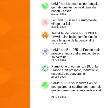
LAMY
sur
La seule usine française
qui fabrique les corps d’obus du
canon Caesar.
4 Août. 2026
Le Fondu Suisse
sur
Automobile :
virage sur l’aile.
3 Août. 2026
Jean-Claude Louge
sur
FONDERIE
LAVAL Une belle journée placée
sous le signe de la convivialité
31 Juil. 2026
LAMY
sur
En 1975, la France était
prospère, industrielle, respectée et
souveraine
29 Juil. 2026
Kamel Cherchour
sur
En 1975, la
France était prospère, industrielle,
respectée et souveraine
27 Juil. 2026
LAMY
sur
Se souviendra-t-on de
ces galères et souffrances, une fois
que le thermomètre sera redescendu
?
24 Juil. 2026