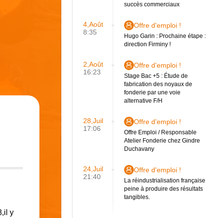
succès commerciaux
4,Août
Offre d'emploi !
8:35
Hugo Garin : Prochaine étape :
direction Firminy !
2,Août
Offre d'emploi !
16:23
Stage Bac +5 : Étude de
fabrication des noyaux de
fonderie par une voie
alternative F/H
28,Juil
Offre d'emploi !
17:06
Offre Emploi / Responsable
Atelier Fonderie chez Gindre
Duchavany
24,Juil
Offre d'emploi !
21:40
La réindustrialisation française
peine à produire des résultats
tangibles.
il y