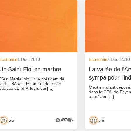
Economie
1 Déc. 2010
Economie
3 Déc. 2010
Un Saint Eloi en marbre
La vallée de l’A
sympa pour l’ind
C’est Martial Moulin le président de
« JF…BA » – Jehan Fondeurs de
C’est en allant déposé
Beauce et…d’ Ailleurs qui […]
dans le CFAI de Thyes(
apprécier […]
0
piwi
piwi
487