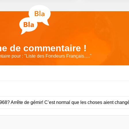
e de commentaire !
aire pour : "
Liste des Fondeurs Français….
"
1968? Arrête de gémir! C’est normal que les choses aient chan