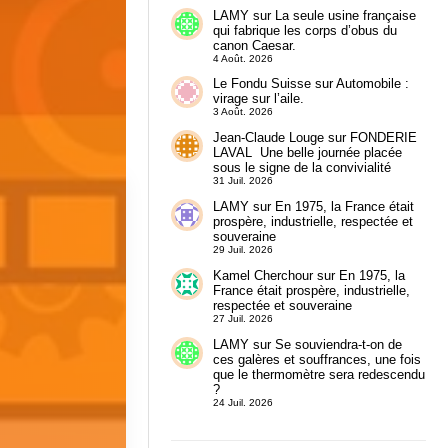
LAMY
sur
La seule usine française
qui fabrique les corps d’obus du
canon Caesar.
4 Août. 2026
Le Fondu Suisse
sur
Automobile :
virage sur l’aile.
3 Août. 2026
Jean-Claude Louge
sur
FONDERIE
LAVAL Une belle journée placée
sous le signe de la convivialité
31 Juil. 2026
LAMY
sur
En 1975, la France était
prospère, industrielle, respectée et
souveraine
29 Juil. 2026
Kamel Cherchour
sur
En 1975, la
France était prospère, industrielle,
respectée et souveraine
27 Juil. 2026
LAMY
sur
Se souviendra-t-on de
ces galères et souffrances, une fois
que le thermomètre sera redescendu
?
24 Juil. 2026