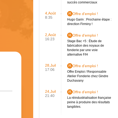
succès commerciaux
4,Août
Offre d'emploi !
8:35
Hugo Garin : Prochaine étape :
direction Firminy !
2,Août
Offre d'emploi !
16:23
Stage Bac +5 : Étude de
fabrication des noyaux de
fonderie par une voie
alternative F/H
28,Juil
Offre d'emploi !
17:06
Offre Emploi / Responsable
Atelier Fonderie chez Gindre
Duchavany
24,Juil
Offre d'emploi !
21:40
La réindustrialisation française
peine à produire des résultats
tangibles.