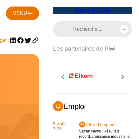
Annuaire / Carte
MENU
ger :
Les partenaires de Piwi
Emploi
5,Août
Offre d'emploi !
7:33
Safran News : Résultats
record, croissance industrielle,