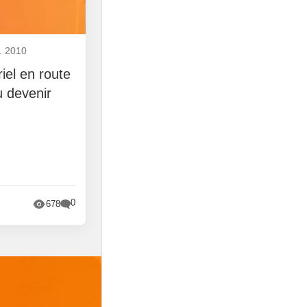
. 2010
riel en route
 devenir
0
678