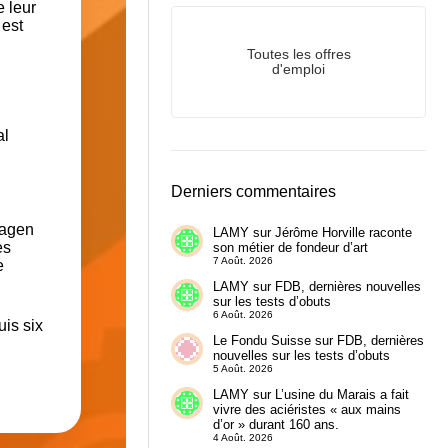
e leur
 est
Toutes les offres
d'emploi
al
Derniers commentaires
agen
LAMY
sur
Jérôme Horville raconte
es
son métier de fondeur d’art
7 Août. 2026
e
LAMY
sur
FDB, dernières nouvelles
sur les tests d’obuts
6 Août. 2026
uis six
Le Fondu Suisse
sur
FDB, dernières
nouvelles sur les tests d’obuts
5 Août. 2026
LAMY
sur
L’usine du Marais a fait
vivre des aciéristes « aux mains
d’or » durant 160 ans.
4 Août. 2026