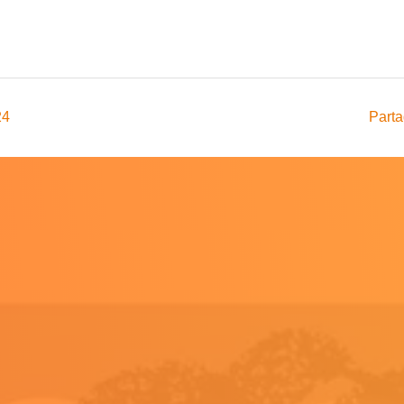
24
Parta