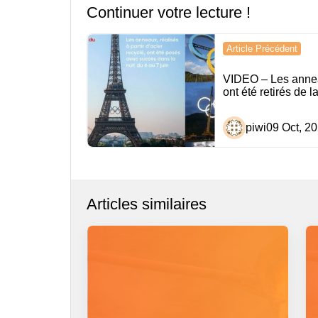
Continuer votre lecture !
Navigation
Article Précédent
de
VIDEO – Les anne
l’article
ont été retirés de la
piwi
09 Oct, 2
Articles similaires