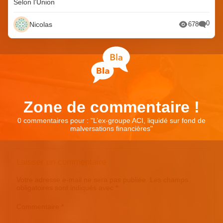
Selon l’Union
0
Nicolas
678
Zone de commentaire !
0 commentaires pour : "
L’ex-groupe ACI, liquidé sur fond de
malversations financières
"
Laisser un commentaire
Votre adresse e-mail ne sera pas publiée.
Les champs
obligatoires sont indiqués avec
*
Commentaire
*