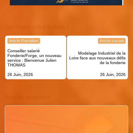
Continuer votre lecture !
Navigation
Article Précédent
Article suivant
de
Conseiller salarié
l’article
Modelage Industriel de la
Fonderie/Forge, un nouveau
Loire face aux nouveaux défis
service : Bienvenue Julien
de la fonderie
THOMAS
26 Juin, 2026
26 Juin, 2026
Articles similaires