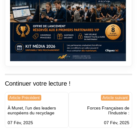
Continuer votre lecture !
Navigation
Article Précédent
Article suivant
de
À Muret, l’un des leaders
Forces Françaises de
l’article
européens du recyclage
l’Industrie :
07 Fév, 2025
07 Fév, 2025