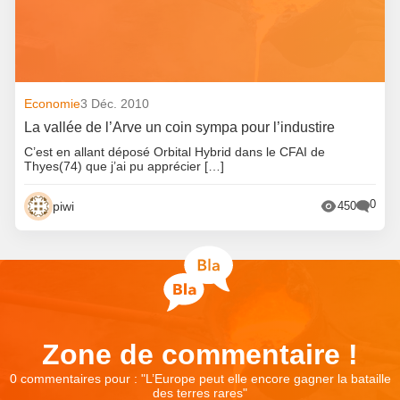
Economie
3 Déc. 2010
La vallée de l’Arve un coin sympa pour l’industire
C’est en allant déposé Orbital Hybrid dans le CFAI de
Thyes(74) que j’ai pu apprécier […]
0
piwi
450
Zone de commentaire !
0 commentaires pour : "
L’Europe peut elle encore gagner la bataille
des terres rares
"