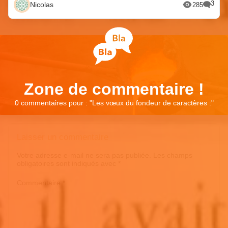
3
Nicolas
285
Zone de commentaire !
0 commentaires pour : "
Les vœux du fondeur de caractères :
"
Laisser un commentaire
Votre adresse e-mail ne sera pas publiée.
Les champs
obligatoires sont indiqués avec
*
Commentaire
*