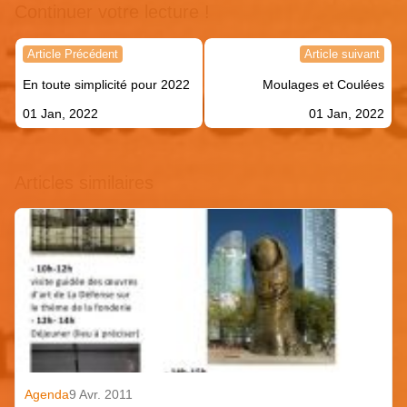
Continuer votre lecture !
Navigation
Article Précédent
Article suivant
de
En toute simplicité pour 2022
Moulages et Coulées
l’article
01 Jan, 2022
01 Jan, 2022
Articles similaires
Agenda
9 Avr. 2011