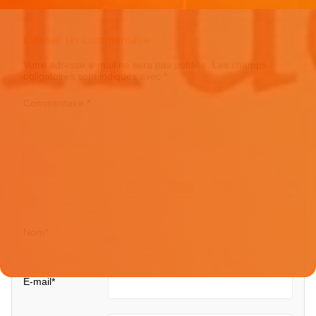
Laisser un commentaire
Votre adresse e-mail ne sera pas publiée.
Les champs
obligatoires sont indiqués avec
*
Commentaire
*
Nom
*
E-mail
*