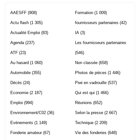
AAESFF
(908)
Formation
(1 009)
Actu flash
(1 305)
fournisseurs partenaires
(42)
Actualité Emploi
(83)
IA
(3)
Agenda
(237)
Les fournisseurs partenaires
ATF
(23)
(546)
Au hasard
(1 060)
Non classée
(658)
Automobile
(355)
Photos de pièces
(1 446)
Décès
(24)
Piwi en vadrouille
(537)
Economie
(2 187)
Qui est qui
(1 466)
Emploi
(994)
Réunions
(652)
Environnement/C02
(36)
Selon la presse
(2 667)
Evènements
(1 149)
Technique
(2 209)
Fonderie amateur
(67)
Vie des fonderies
(648)