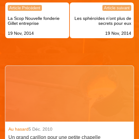
Navigation
Article Précédent
Article suivant
de
La Scop Nouvelle fonderie
Les sphéroïdes n’ont plus de
l’article
Gillet entreprise
secrets pour eux
19 Nov, 2014
19 Nov, 2014
Articles similaires
Au hasard
5 Déc. 2010
Un grand carillon pour une petite chapelle