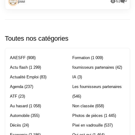
0
piwi
61
Toutes nos catégories
AAESFF
(908)
Formation
(1 009)
Actu flash
(1 299)
fournisseurs partenaires
(42)
Actualité Emploi
(83)
IA
(3)
Agenda
(237)
Les fournisseurs partenaires
ATF
(23)
(546)
Au hasard
(1 058)
Non classée
(658)
Automobile
(355)
Photos de pièces
(1 445)
Décès
(24)
Piwi en vadrouille
(537)
Economie
(2 186)
Qui est qui
(1 464)