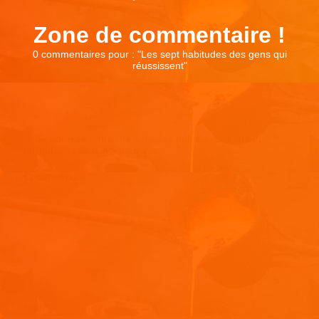
Zone de commentaire !
0 commentaires pour : "
Les sept habitudes des gens qui
réussissent
"
Laisser un commentaire
Votre adresse e-mail ne sera pas publiée.
Les champs
obligatoires sont indiqués avec
*
Commentaire
*
Nom
*