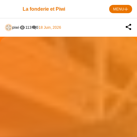
Skip
to
La fonderie et Piwi
MENU
content
piwi
113
0
18 Juin, 2026