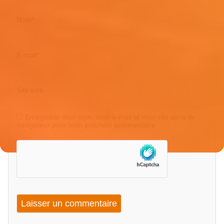
Nom
*
E-mail
*
Site web
Enregistrer mon nom, mon e-mail et mon site dans le
navigateur pour mon prochain commentaire.