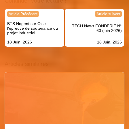
Continuer votre lecture !
Navigation
Article Précédent
Article suivant
de
BTS Nogent sur Oise :
l’article
TECH News FONDERIE N°
l’épreuve de soutenance du
60 (juin 2026)
projet industriel
18 Juin, 2026
18 Juin, 2026
Articles similaires