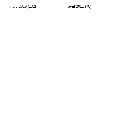
mars 2019
(102)
avril 2011
(70)
février 2019
(95)
mars 2011
(71)
janvier 2019
(73)
février 2011
(65)
décembre 2018
(65)
janvier 2011
(82)
novembre 2018
(107)
décembre 2010
(68)
octobre 2018
(96)
Les partenaire de Piwi