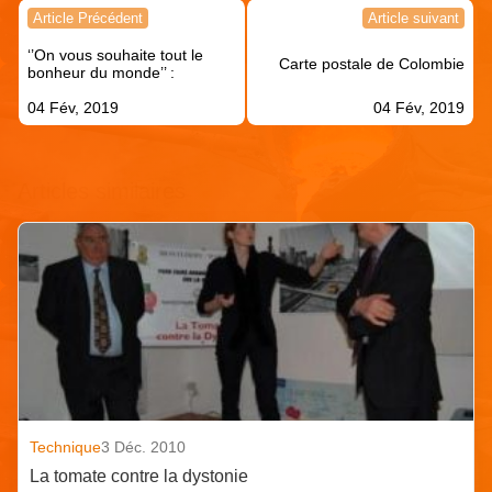
Navigation
Article Précédent
Article suivant
de
‘’On vous souhaite tout le
l’article
Carte postale de Colombie
bonheur du monde’’ :
04 Fév, 2019
04 Fév, 2019
Articles similaires
Technique
3 Déc. 2010
La tomate contre la dystonie