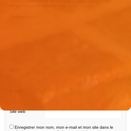
Votre adresse e-mail ne sera pas publiée.
Les champs
obligatoires sont indiqués avec
*
Commentaire
*
Nom
*
E-mail
*
Site web
Enregistrer mon nom, mon e-mail et mon site dans le