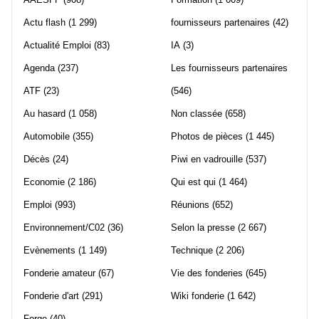
Actu flash
(1 299)
fournisseurs partenaires
(42)
Actualité Emploi
(83)
IA
(3)
Agenda
(237)
Les fournisseurs partenaires
ATF
(23)
(546)
Au hasard
(1 058)
Non classée
(658)
Automobile
(355)
Photos de pièces
(1 445)
Décès
(24)
Piwi en vadrouille
(537)
Economie
(2 186)
Qui est qui
(1 464)
Emploi
(993)
Réunions
(652)
Environnement/C02
(36)
Selon la presse
(2 667)
Evènements
(1 149)
Technique
(2 206)
Fonderie amateur
(67)
Vie des fonderies
(645)
Fonderie d'art
(291)
Wiki fonderie
(1 642)
Forge
(40)