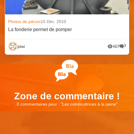
Photos de pièces
15 Déc. 2010
La fonderie permet de pomper
3
piwi
607
Zone de commentaire !
0 commentaires pour : "
Les ostréicultrices à la peine
"
Laisser un commentaire