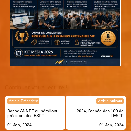
Continuer votre lecture !
Navigation
Article Précédent
Article suivant
de
Bonne ANNEE du sémillant
2024, l’année des 100 de
l’article
président des ESFF !
l’ESFF
01 Jan, 2024
01 Jan, 2024