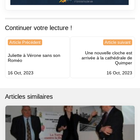
Continuer votre lecture !
Navigation
Article Précédent
Article suivant
de
Une nouvelle cloche est
l’article
Juliette à Vérone sans son
arrivée à la cathédrale de
Roméo
Quimper
16 Oct, 2023
16 Oct, 2023
Articles similaires