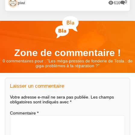
0
piwi
616
Zone de commentaire !
0 commentaires pour : "
Les méga-presses de fonderie de Tesla : de
giga-problèmes à la réparation ?
"
Laisser un commentaire
Votre adresse e-mail ne sera pas publiée.
Les champs
obligatoires sont indiqués avec
*
Commentaire
*