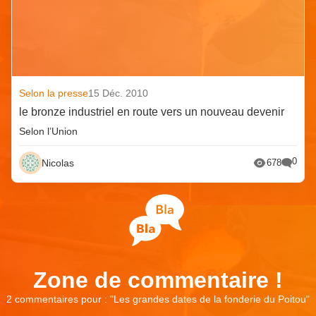
Selon la presse
15 Déc. 2010
le bronze industriel en route vers un nouveau devenir
Selon l’Union
0
Nicolas
678
Zone de commentaire !
2 commentaires pour : "
Les grandes dates de la fonderie du Poitou
"