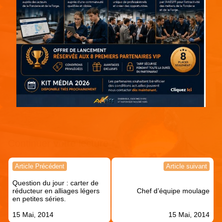
Continuer votre lecture !
Navigation
Article Précédent
Article suivant
de
Question du jour : carter de
l’article
réducteur en alliages légers
Chef d’équipe moulage
en petites séries.
15 Mai, 2014
15 Mai, 2014