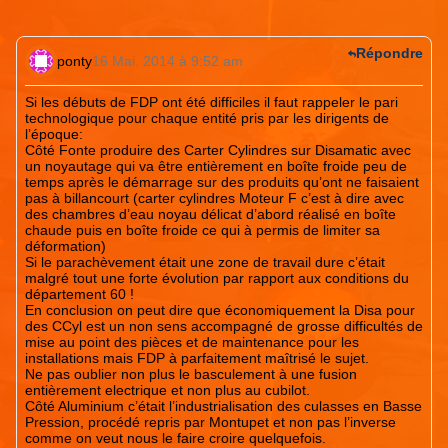
Répondre
ponty
16 Mai. 2014 à 9:52 am
Si les débuts de FDP ont été difficiles il faut rappeler le pari
technologique pour chaque entité pris par les dirigents de
l’époque:
Côté Fonte produire des Carter Cylindres sur Disamatic avec
un noyautage qui va être entièrement en boîte froide peu de
temps après le démarrage sur des produits qu’ont ne faisaient
pas à billancourt (carter cylindres Moteur F c’est à dire avec
des chambres d’eau noyau délicat d’abord réalisé en boîte
chaude puis en boîte froide ce qui à permis de limiter sa
déformation)
Si le parachèvement était une zone de travail dure c’était
malgré tout une forte évolution par rapport aux conditions du
département 60 !
En conclusion on peut dire que économiquement la Disa pour
des CCyl est un non sens accompagné de grosse difficultés de
mise au point des pièces et de maintenance pour les
installations mais FDP à parfaitement maîtrisé le sujet.
Ne pas oublier non plus le basculement à une fusion
entièrement electrique et non plus au cubilot.
Côté Aluminium c’était l’industrialisation des culasses en Basse
Pression, procédé repris par Montupet et non pas l’inverse
comme on veut nous le faire croire quelquefois.