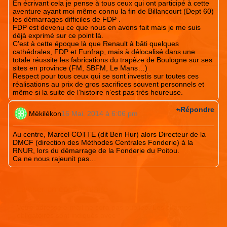
En écrivant cela je pense à tous ceux qui ont participé à cette
aventure ayant moi même connu la fin de Billancourt (Dept 60)
les démarrages difficiles de FDP .
FDP est devenu ce que nous en avons fait mais je me suis
déjà exprimé sur ce point là.
C’est à cette époque là que Renault à bâti quelques
cathédrales, FDP et Funfrap, mais à délocalisé dans une
totale réussite les fabrications du trapèze de Boulogne sur ses
sites en province (FM, SBFM, Le Mans…)
Respect pour tous ceux qui se sont investis sur toutes ces
réalisations au prix de gros sacrifices souvent personnels et
même si la suite de l’histoire n’est pas très heureuse.
Répondre
Mèkilékon
16 Mai. 2014 à 6:06 pm
Au centre, Marcel COTTE (dit Ben Hur) alors Directeur de la
DMCF (direction des Méthodes Centrales Fonderie) à la
RNUR, lors du démarrage de la Fonderie du Poitou.
Ca ne nous rajeunit pas…
Laisser un commentaire
Votre adresse e-mail ne sera pas publiée.
Les champs
obligatoires sont indiqués avec
*