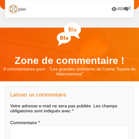
0
piwi
450
Zone de commentaire !
0 commentaires pour : "
Les grandes ambitions de l’usine Toyota de
Valenciennes
"
Laisser un commentaire
Votre adresse e-mail ne sera pas publiée.
Les champs
obligatoires sont indiqués avec
*
Commentaire
*