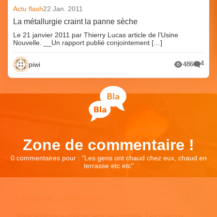
Actu flash
22 Jan. 2011
La métallurgie craint la panne sèche
Le 21 janvier 2011 par Thierry Lucas article de l’Usine
Nouvelle. __Un rapport publié conjointement […]
4
piwi
486
Zone de commentaire !
0 commentaires pour : "
Les gens ont chaud chez eux, chaud en
terrasse etc etc
"
Laisser un commentaire
Votre adresse e-mail ne sera pas publiée.
Les champs