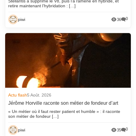
Stellantis a supprimé le V8, puis l’a ramené en hybride, et
retire maintenant l’hybridation : […]
0
piwi
36
Actu flash
5 Août. 2026
Jérôme Horville raconte son métier de fondeur d’art
« Un métier où il faut rester patient et humble » : il raconte
son métier de fondeur […]
0
piwi
35