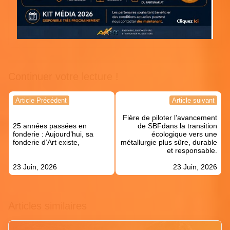
Continuer votre lecture !
Navigation
Article Précédent
Article suivant
de
Fière de piloter l’avancement
l’article
25 années passées en
de SBFdans la transition
fonderie : Aujourd’hui, sa
écologique vers une
fonderie d’Art existe,
métallurgie plus sûre, durable
et responsable.
23 Juin, 2026
23 Juin, 2026
Articles similaires