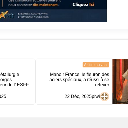
Article suivant
étallurgie
Manoir France, le fleuron des
eorges
aciers spéciaux, a réussi à se
eur de l’ ESFF
relever
025
22 Déc, 2025
piwi