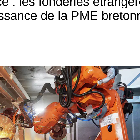
e : les fonderies étrangè
oissance de la PME breton