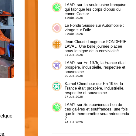
LAMY
sur
La seule usine française
qui fabrique les corps d’obus du
canon Caesar.
4 Août. 2026
Le Fondu Suisse
sur
Automobile :
virage sur l’aile.
3 Août. 2026
Jean-Claude Louge
sur
FONDERIE
LAVAL Une belle journée placée
sous le signe de la convivialité
31 Juil. 2026
LAMY
sur
En 1975, la France était
prospère, industrielle, respectée et
souveraine
29 Juil. 2026
Kamel Cherchour
sur
En 1975, la
France était prospère, industrielle,
respectée et souveraine
27 Juil. 2026
LAMY
sur
Se souviendra-t-on de
ces galères et souffrances, une fois
que le thermomètre sera redescendu
uelque
?
24 Juil. 2026
ce.