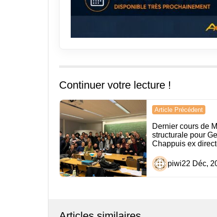
Continuer votre lecture !
Navigation
Article Précédent
de
Dernier cours de M
structurale pour G
l’article
Chappuis ex direct
piwi
22 Déc, 2
Articles similaires