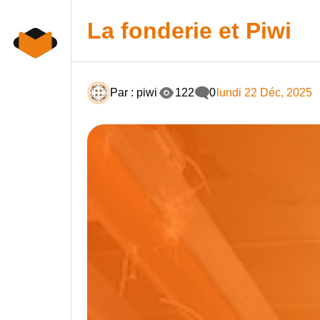
Skip
Panneau de gestion des cookies
to
La fonderie et Piwi
content
Par : piwi
122
0
lundi 22 Déc, 2025