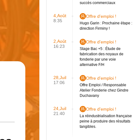
succès commerciaux
4,Août
Offre d'emploi !
8:35
Hugo Garin : Prochaine étape :
direction Firminy !
2,Août
Offre d'emploi !
16:23
Stage Bac +5 : Étude de
fabrication des noyaux de
fonderie par une voie
alternative F/H
28,Juil
Offre d'emploi !
17:06
Offre Emploi / Responsable
Atelier Fonderie chez Gindre
Duchavany
24,Juil
Offre d'emploi !
21:40
La réindustrialisation française
peine à produire des résultats
tangibles.