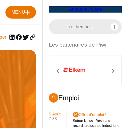
Annuaire / Carte
MENU
ger :
Les partenaires de Piwi
Emploi
5,Août
Offre d'emploi !
7:33
Safran News : Résultats
record, croissance industrielle,