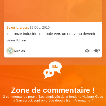
Selon la presse
15 Déc. 2010
le bronze industriel en route vers un nouveau devenir
Selon l’Union
0
Nicolas
678
Zone de commentaire !
2 commentaires pour : "
Les employés de la fonderie Halberg Guss
à Sarrebruck sont en grève depuis hier. (Allemagne)
"