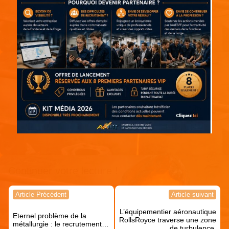
Continuer votre lecture !
Navigation
Article Précédent
Article suivant
de
L’équipementier aéronautique
l’article
Eternel problème de la
RollsRoyce traverse une zone
métallurgie : le recrutement…
de turbulence.