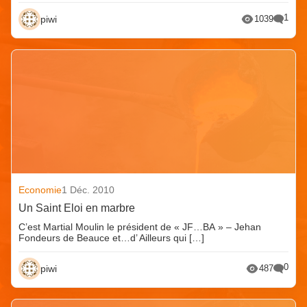
1
piwi
1039
Economie
1 Déc. 2010
Un Saint Eloi en marbre
C’est Martial Moulin le président de « JF…BA » – Jehan
Fondeurs de Beauce et…d’ Ailleurs qui […]
0
piwi
487