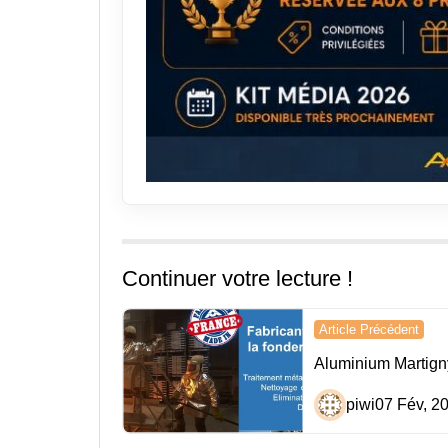
Continuer votre lecture !
Navigation
Article Précédent
de
Aluminium Martign
l’article
piwi
07 Fév, 2