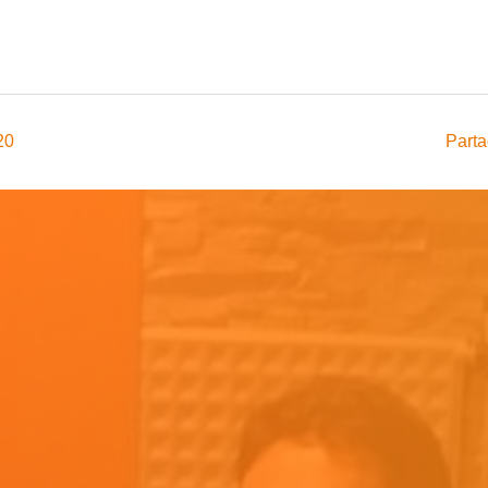
20
Parta