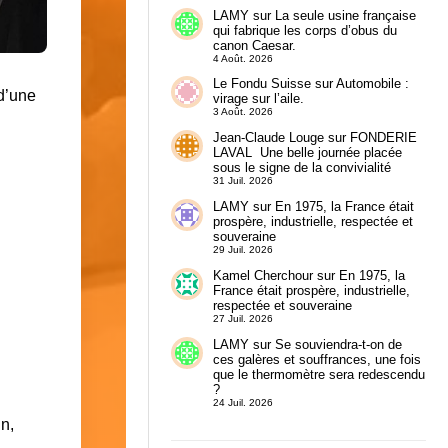
LAMY
sur
La seule usine française
qui fabrique les corps d’obus du
canon Caesar.
4 Août. 2026
Le Fondu Suisse
sur
Automobile :
 d’une
virage sur l’aile.
3 Août. 2026
Jean-Claude Louge
sur
FONDERIE
LAVAL Une belle journée placée
sous le signe de la convivialité
31 Juil. 2026
LAMY
sur
En 1975, la France était
prospère, industrielle, respectée et
souveraine
29 Juil. 2026
Kamel Cherchour
sur
En 1975, la
France était prospère, industrielle,
respectée et souveraine
27 Juil. 2026
LAMY
sur
Se souviendra-t-on de
ces galères et souffrances, une fois
que le thermomètre sera redescendu
?
24 Juil. 2026
n,