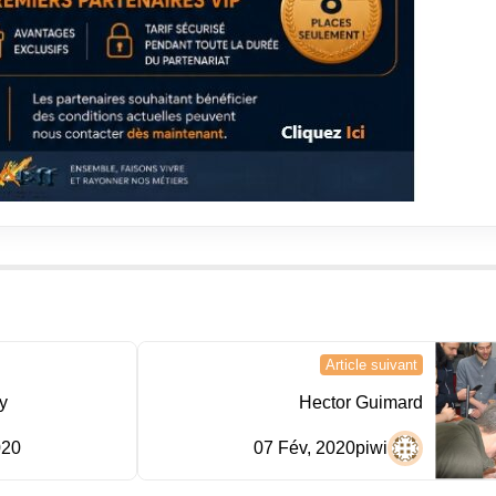
Article suivant
y
Hector Guimard
020
07 Fév, 2020
piwi