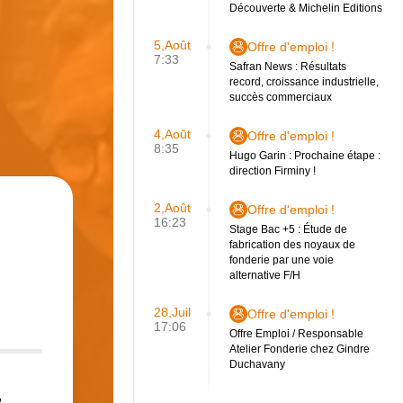
Découverte & Michelin Editions
5,Août
Offre d'emploi !
7:33
Safran News : Résultats
record, croissance industrielle,
succès commerciaux
4,Août
Offre d'emploi !
8:35
Hugo Garin : Prochaine étape :
direction Firminy !
2,Août
Offre d'emploi !
16:23
Stage Bac +5 : Étude de
fabrication des noyaux de
fonderie par une voie
alternative F/H
28,Juil
Offre d'emploi !
17:06
Offre Emploi / Responsable
Atelier Fonderie chez Gindre
Duchavany
,