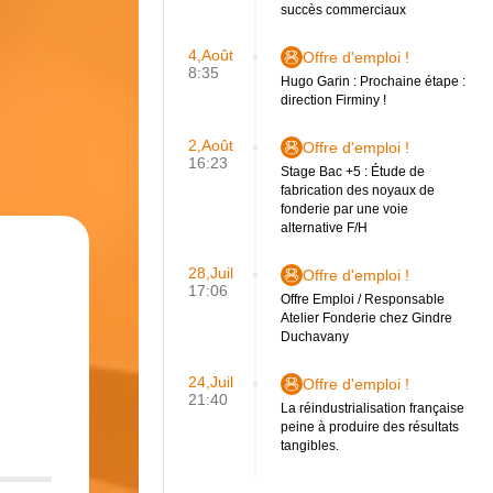
succès commerciaux
4,Août
Offre d'emploi !
8:35
Hugo Garin : Prochaine étape :
direction Firminy !
2,Août
Offre d'emploi !
16:23
Stage Bac +5 : Étude de
fabrication des noyaux de
fonderie par une voie
alternative F/H
28,Juil
Offre d'emploi !
17:06
Offre Emploi / Responsable
Atelier Fonderie chez Gindre
Duchavany
24,Juil
Offre d'emploi !
21:40
La réindustrialisation française
peine à produire des résultats
tangibles.