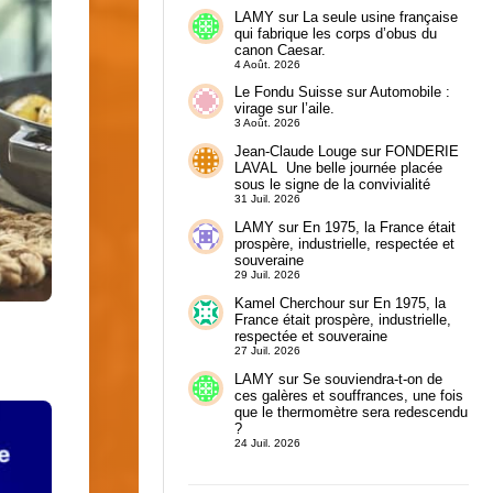
LAMY
sur
La seule usine française
qui fabrique les corps d’obus du
canon Caesar.
4 Août. 2026
Le Fondu Suisse
sur
Automobile :
virage sur l’aile.
3 Août. 2026
Jean-Claude Louge
sur
FONDERIE
LAVAL Une belle journée placée
sous le signe de la convivialité
31 Juil. 2026
LAMY
sur
En 1975, la France était
prospère, industrielle, respectée et
souveraine
29 Juil. 2026
Kamel Cherchour
sur
En 1975, la
France était prospère, industrielle,
respectée et souveraine
27 Juil. 2026
LAMY
sur
Se souviendra-t-on de
ces galères et souffrances, une fois
que le thermomètre sera redescendu
?
24 Juil. 2026