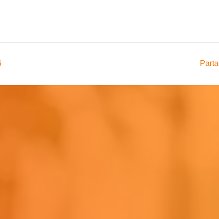
6
Parta