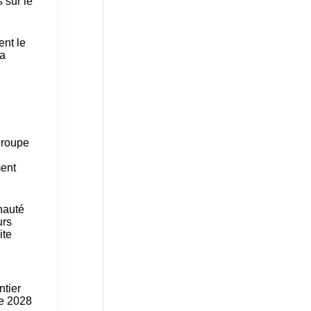
 sur le
ent le
la
groupe
ment
nauté
urs
ite
ntier
re 2028