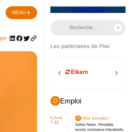
Annuaire / Carte
MENU
ger :
Les partenaires de Piwi
Emploi
5,Août
Offre d'emploi !
7:33
Safran News : Résultats
record, croissance industrielle,