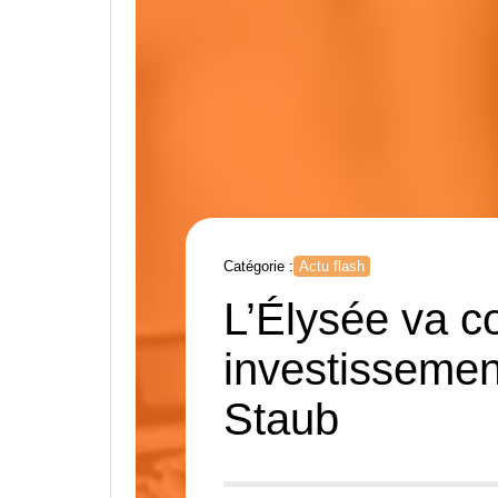
Catégorie :
Actu flash
L’Élysée va co
investissemen
Staub