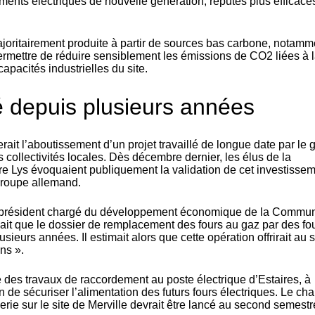
ents électriques de nouvelle génération, réputés plus efficaces
ajoritairement produite à partir de sources bas carbone, notamm
permettre de réduire sensiblement les émissions de CO2 liées à 
apacités industrielles du site.
é depuis plusieurs années
ait l’aboutissement d’un projet travaillé de longue date par le 
es collectivités locales. Dès décembre dernier, les élus de la
ys évoquaient publiquement la validation de cet investisse
 groupe allemand.
ce-président chargé du développement économique de la Commu
it que le dossier de remplacement des fours au gaz par des fo
usieurs années. Il estimait alors que cette opération offrirait au s
ns ».
e des travaux de raccordement au poste électrique d’Estaires, à
in de sécuriser l’alimentation des futurs fours électriques. Le cha
erie sur le site de Merville devrait être lancé au second semest