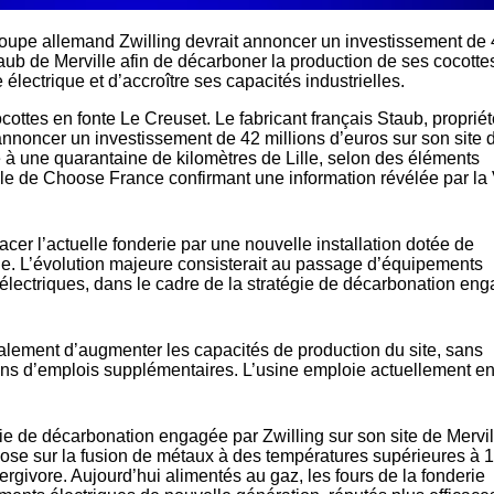
roupe allemand Zwilling devrait annoncer un investissement de
aub de Merville afin de décarboner la production de ses cocotte
électrique et d’accroître ses capacités industrielles.
cottes en fonte Le Creuset
. Le fabricant français Staub, proprié
annoncer un investissement de 42 millions d’euros sur son site 
 à une quarantaine de kilomètres de Lille, selon des éléments
lle de Choose France confirmant une information révélée par la
lacer l’actuelle fonderie par une nouvelle installation dotée de
ie. L’évolution majeure consisterait au passage d’équipements
 électriques, dans le cadre de la stratégie de décarbonation en
alement d’augmenter les capacités de production du site, sans
ons d’emplois supplémentaires. L’usine emploie actuellement en
égie de décarbonation engagée par Zwilling sur son site de Mervil
epose sur la fusion de métaux à des températures supérieures à 
rgivore. Aujourd’hui alimentés au gaz, les fours de la fonderie