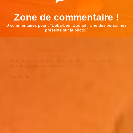
Zone de commentaire !
0 commentaires pour : "
L’ébarbeur Zouhal : Une des personnes
présente sur la photo,
"
Laisser un commentaire
Votre adresse e-mail ne sera pas publiée.
Les champs
obligatoires sont indiqués avec
*
Commentaire
*
Nom
*