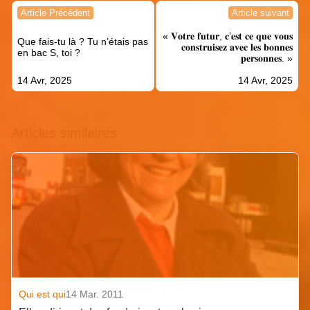
Navigation
Article Précédent
Article suivant
de
« 𝐕𝐨𝐭𝐫𝐞 𝐟𝐮𝐭𝐮𝐫, 𝐜’𝐞𝐬𝐭 𝐜𝐞 𝐪𝐮𝐞 𝐯𝐨𝐮𝐬
l’article
Que fais-tu là ? Tu n’étais pas
𝐜𝐨𝐧𝐬𝐭𝐫𝐮𝐢𝐬𝐞𝐳 𝐚𝐯𝐞𝐜 𝐥𝐞𝐬 𝐛𝐨𝐧𝐧𝐞𝐬
en bac S, toi ?
𝐩𝐞𝐫𝐬𝐨𝐧𝐧𝐞𝐬. »
14 Avr, 2025
14 Avr, 2025
Articles similaires
Qui est qui
14 Mar. 2011