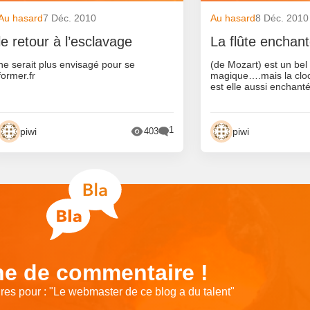
Au hasard
7 Déc. 2010
Au hasard
8 Déc. 2010
le retour à l’esclavage
La flûte enchan
ne serait plus envisagé pour se
(de Mozart) est un bel
former.fr
magique….mais la cl
est elle aussi enchant
1
piwi
piwi
403
e de commentaire !
es pour : "
Le webmaster de ce blog a du talent
"