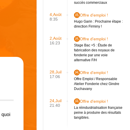
succès commerciaux
4,Août
Offre d'emploi !
8:35
Hugo Garin : Prochaine étape :
direction Firminy !
2,Août
Offre d'emploi !
16:23
Stage Bac +5 : Étude de
fabrication des noyaux de
fonderie par une voie
alternative F/H
28,Juil
Offre d'emploi !
17:06
Offre Emploi / Responsable
Atelier Fonderie chez Gindre
Duchavany
24,Juil
Offre d'emploi !
21:40
La réindustrialisation française
peine à produire des résultats
e quoi
tangibles.