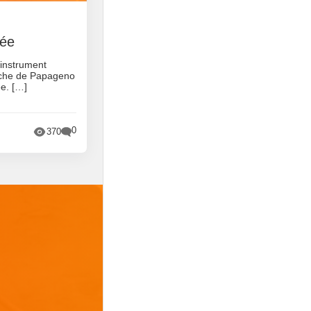
tée
 instrument
oche de Papageno
ée. […]
0
370