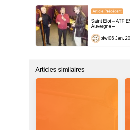
Navigation
Article Précédent
de
Saint Eloi – ATF 
Auvergne –
l’article
piwi
06 Jan, 2
Articles similaires