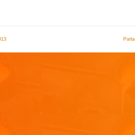
013
Parta