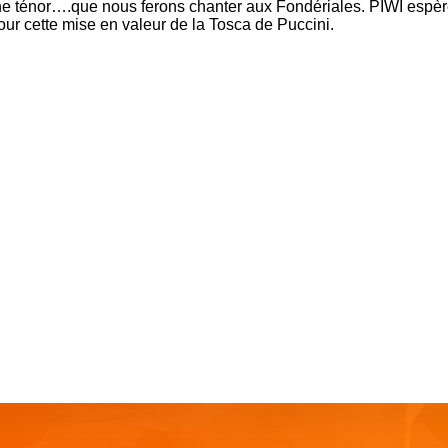
ne ténor….que nous ferons chanter aux Fondériales. PIWI espè
our cette mise en valeur de la Tosca de Puccini.