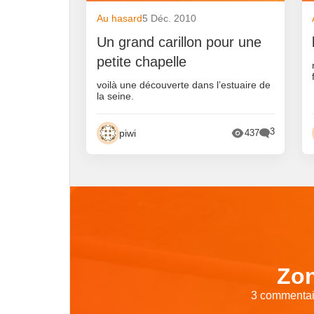
Au hasard
5 Déc. 2010
Un grand carillon pour une
petite chapelle
voilà une découverte dans l’estuaire de
la seine.
3
piwi
437
Zon
3 commentair