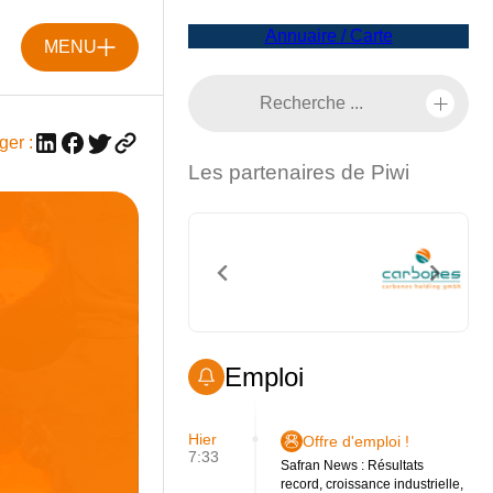
Annuaire / Carte
MENU
ger :
Les partenaires de Piwi
Emploi
Hier
Offre d'emploi !
7:33
Safran News : Résultats
record, croissance industrielle,