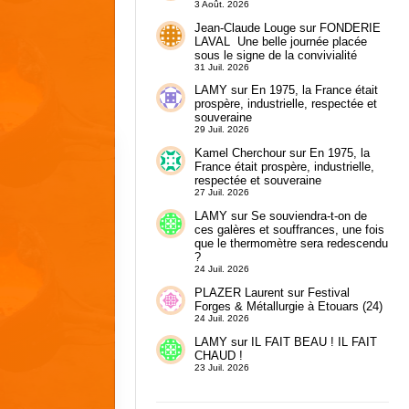
3 Août. 2026
Jean-Claude Louge
sur
FONDERIE
LAVAL Une belle journée placée
sous le signe de la convivialité
31 Juil. 2026
LAMY
sur
En 1975, la France était
prospère, industrielle, respectée et
souveraine
29 Juil. 2026
Kamel Cherchour
sur
En 1975, la
France était prospère, industrielle,
respectée et souveraine
27 Juil. 2026
LAMY
sur
Se souviendra-t-on de
ces galères et souffrances, une fois
que le thermomètre sera redescendu
?
24 Juil. 2026
PLAZER Laurent
sur
Festival
Forges & Métallurgie à Etouars (24)
24 Juil. 2026
LAMY
sur
IL FAIT BEAU ! IL FAIT
CHAUD !
23 Juil. 2026