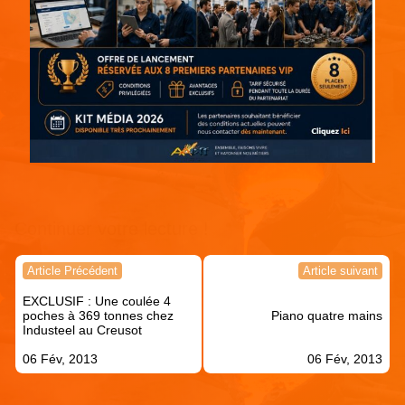
Continuer votre lecture !
Navigation
Article Précédent
Article suivant
de
EXCLUSIF : Une coulée 4
l’article
poches à 369 tonnes chez
Piano quatre mains
Industeel au Creusot
06 Fév, 2013
06 Fév, 2013