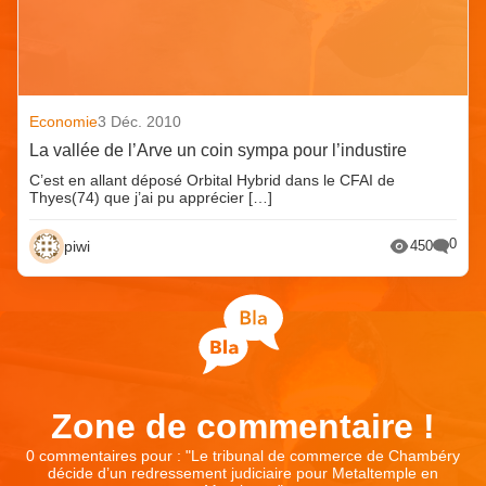
Economie
3 Déc. 2010
La vallée de l’Arve un coin sympa pour l’industire
C’est en allant déposé Orbital Hybrid dans le CFAI de
Thyes(74) que j’ai pu apprécier […]
0
piwi
450
Zone de commentaire !
0 commentaires pour : "
Le tribunal de commerce de Chambéry
décide d’un redressement judiciaire pour Metaltemple en