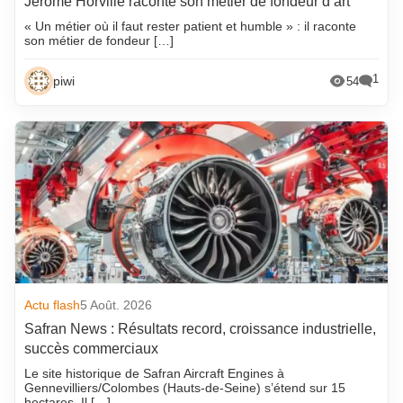
Jérôme Horville raconte son métier de fondeur d’art
« Un métier où il faut rester patient et humble » : il raconte
son métier de fondeur […]
1
piwi
54
Actu flash
5 Août. 2026
Safran News : Résultats record, croissance industrielle,
succès commerciaux
Le site historique de Safran Aircraft Engines à
Gennevilliers/Colombes (Hauts-de-Seine) s’étend sur 15
hectares. Il […]