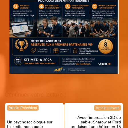
Continuer votre lecture !
Navigation
Article Précédent
Article suivant
de
Avec l’impression 3D de
l’article
Un psychosociologue sur
sable, Sharow et Ford
LinkedIn nous parle
produisent une hélice en 15