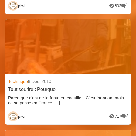
1
piwi
802
Technique
8 Déc. 2010
Tout sourire : Pourquoi
Parce que c’est de la fonte en coquille…C’est étonnant mais
ca se passe en France […]
2
piwi
717