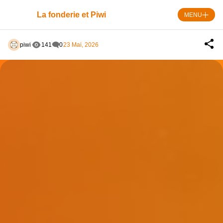
Skip
Panneau de gestion des cookies
to
La fonderie et Piwi
MENU
content
piwi
141
0
23 Mai, 2026