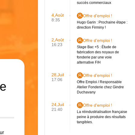
succès commerciaux
4,Août
Offre d'emploi !
8:35
Hugo Garin : Prochaine étape :
direction Firminy !
2,Août
Offre d'emploi !
16:23
Stage Bac +5 : Étude de
fabrication des noyaux de
fonderie par une voie
alternative F/H
28,Juil
Offre d'emploi !
17:06
ie
Offre Emploi / Responsable
Atelier Fonderie chez Gindre
Duchavany
24,Juil
Offre d'emploi !
21:40
La réindustrialisation française
peine à produire des résultats
tangibles.
ur