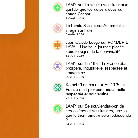
LAMY
sur
La seule usine française
qui fabrique les corps d’obus du
canon Caesar.
4 Août. 2026
Le Fondu Suisse
sur
Automobile :
virage sur l’aile.
3 Août. 2026
Jean-Claude Louge
sur
FONDERIE
LAVAL Une belle journée placée
sous le signe de la convivialité
31 Juil. 2026
LAMY
sur
En 1975, la France était
prospère, industrielle, respectée et
souveraine
29 Juil. 2026
Kamel Cherchour
sur
En 1975, la
France était prospère, industrielle,
respectée et souveraine
27 Juil. 2026
LAMY
sur
Se souviendra-t-on de
ces galères et souffrances, une fois
que le thermomètre sera redescendu
?
24 Juil. 2026