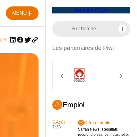
Annuaire / Carte
MENU
ger :
Les partenaires de Piwi
Emploi
5,Août
Offre d'emploi !
7:33
Safran News : Résultats
record, croissance industrielle,