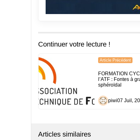
Continuer votre lecture !
Navigation
Article Précédent
de
FORMATION CYC
l’article
l’ATF : Fontes à gr
sphéroïdal
piwi
07 Juil, 2
Articles similaires