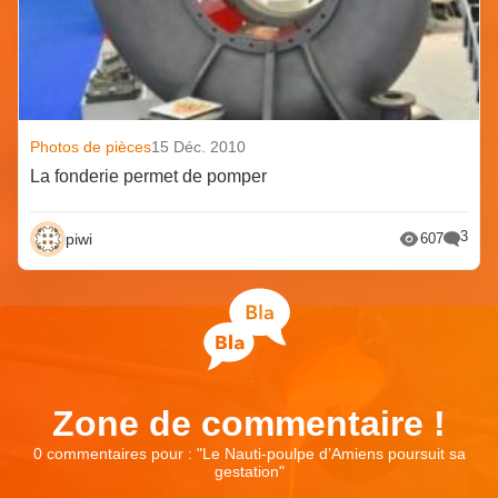
Photos de pièces
15 Déc. 2010
La fonderie permet de pomper
3
piwi
607
Zone de commentaire !
0 commentaires pour : "
Le Nauti-poulpe d’Amiens poursuit sa
gestation
"