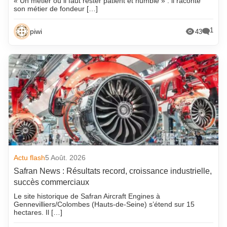
« Un métier où il faut rester patient et humble » : il raconte
son métier de fondeur […]
1
piwi
43
Actu flash
5 Août. 2026
Safran News : Résultats record, croissance industrielle,
succès commerciaux
Le site historique de Safran Aircraft Engines à
Gennevilliers/Colombes (Hauts-de-Seine) s’étend sur 15
hectares. Il […]