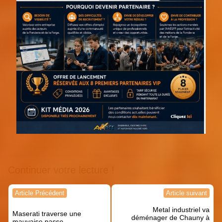
Continuer votre lecture !
Navigation
Article Précédent
Article suivant
de
Metal industriel va
l’article
Maserati traverse une
déménager de Chauny à
mauvaise passe