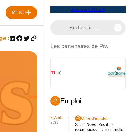
Annuaire / Carte
MENU
ger :
Les partenaires de Piwi
Emploi
5,Août
Offre d'emploi !
7:33
Safran News : Résultats
record, croissance industrielle,