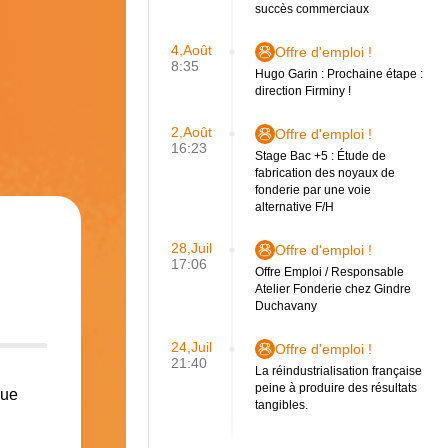
succès commerciaux
4,Août
Offre d'emploi !
8:35
Hugo Garin : Prochaine étape :
direction Firminy !
2,Août
Offre d'emploi !
16:23
Stage Bac +5 : Étude de
fabrication des noyaux de
fonderie par une voie
alternative F/H
28,Juil
Offre d'emploi !
17:06
Offre Emploi / Responsable
Atelier Fonderie chez Gindre
Duchavany
24,Juil
Offre d'emploi !
21:40
La réindustrialisation française
peine à produire des résultats
que
tangibles.