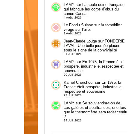
LAMY
sur
La seule usine française
qui fabrique les corps d’obus du
canon Caesar.
4 Août. 2026
Le Fondu Suisse
sur
Automobile :
virage sur l’aile.
3 Août. 2026
Jean-Claude Louge
sur
FONDERIE
LAVAL Une belle journée placée
sous le signe de la convivialité
31 Juil. 2026
LAMY
sur
En 1975, la France était
prospère, industrielle, respectée et
souveraine
29 Juil. 2026
Kamel Cherchour
sur
En 1975, la
France était prospère, industrielle,
respectée et souveraine
27 Juil. 2026
LAMY
sur
Se souviendra-t-on de
ces galères et souffrances, une fois
que le thermomètre sera redescendu
?
24 Juil. 2026