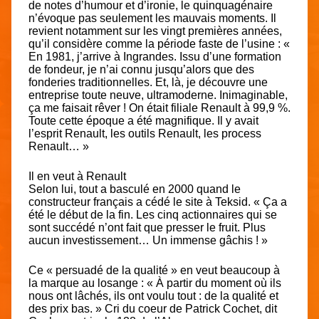
de notes d’humour et d’ironie, le quinquagénaire
n’évoque pas seulement les mauvais moments. Il
revient notamment sur les vingt premières années,
qu’il considère comme la période faste de l’usine : «
En 1981, j’arrive à Ingrandes. Issu d’une formation
de fondeur, je n’ai connu jusqu’alors que des
fonderies traditionnelles. Et, là, je découvre une
entreprise toute neuve, ultramoderne. Inimaginable,
ça me faisait rêver ! On était filiale Renault à 99,9 %.
Toute cette époque a été magnifique. Il y avait
l’esprit Renault, les outils Renault, les process
Renault… »
Il en veut à Renault
Selon lui, tout a basculé en 2000 quand le
constructeur français a cédé le site à Teksid. « Ça a
été le début de la fin. Les cinq actionnaires qui se
sont succédé n’ont fait que presser le fruit. Plus
aucun investissement… Un immense gâchis ! »
Ce « persuadé de la qualité » en veut beaucoup à
la marque au losange : « À partir du moment où ils
nous ont lâchés, ils ont voulu tout : de la qualité et
des prix bas. » Cri du coeur de Patrick Cochet, dit