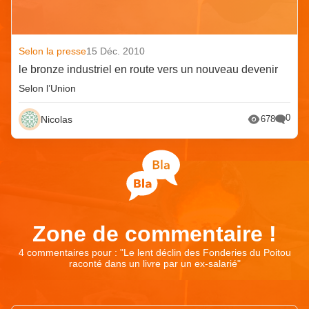
Selon la presse
15 Déc. 2010
le bronze industriel en route vers un nouveau devenir
Selon l’Union
0
Nicolas
678
Zone de commentaire !
4 commentaires pour : "
Le lent déclin des Fonderies du Poitou
raconté dans un livre par un ex-salarié
"