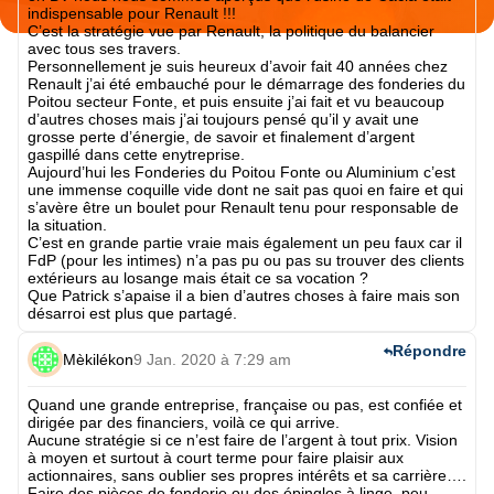
indispensable pour Renault !!!
C’est la stratégie vue par Renault, la politique du balancier
avec tous ses travers.
Personnellement je suis heureux d’avoir fait 40 années chez
Renault j’ai été embauché pour le démarrage des fonderies du
Poitou secteur Fonte, et puis ensuite j’ai fait et vu beaucoup
d’autres choses mais j’ai toujours pensé qu’il y avait une
grosse perte d’énergie, de savoir et finalement d’argent
gaspillé dans cette enytreprise.
Aujourd’hui les Fonderies du Poitou Fonte ou Aluminium c’est
une immense coquille vide dont ne sait pas quoi en faire et qui
s’avère être un boulet pour Renault tenu pour responsable de
la situation.
C’est en grande partie vraie mais également un peu faux car il
FdP (pour les intimes) n’a pas pu ou pas su trouver des clients
extérieurs au losange mais était ce sa vocation ?
Que Patrick s’apaise il a bien d’autres choses à faire mais son
désarroi est plus que partagé.
Répondre
Mèkilékon
9 Jan. 2020 à 7:29 am
Quand une grande entreprise, française ou pas, est confiée et
dirigée par des financiers, voilà ce qui arrive.
Aucune stratégie si ce n’est faire de l’argent à tout prix. Vision
à moyen et surtout à court terme pour faire plaisir aux
actionnaires, sans oublier ses propres intérêts et sa carrière….
Faire des pièces de fonderie ou des épingles à linge, peu