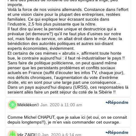
importe.
Voilà la force de nos voisins allemands. Constance dans l’effort
et une vision claire pour la plupart des entreprises, restées
familiales. Ce qui explique leur écrasant succès dans
l’industrie, 2,5 fois plus puissante que la nôtre.
Il faut dire qu’avec la pensée unique et destructrice qui a
prévalue (et demeure?) qu’il ne faut plus d’usines sur notre
sol, mais faire du service, on allait droit dans le mûr. Avec la
bénédiction des autorités politiques et autres soi-disant
experts économistes, évidemment.
Et certains de ces mèmes « abrutis », affirment toute honte
bue, le contraire aujourd’hui : il faut ré-industrialiser le pays !!
Sans faire de politique politicienne, on peut quand même
penser que les persistants problèmes et conflits sociaux
actuels en France (suffit d’écouter les infos TV, chaque jour),
nos déficits chroniques, l’augmentation du vote d’extrême
droite, etc en sont pour une large part une conséquence…
Dans un pays aujourd’hui disparu (URSS), ces responsables là
seraient allés faire un petit séjour du coté de la Sibérie !!
Répondre
Mèkilékon
9 Jan. 2020 à 11:00 am
Comme Michel CHAPUT, que je salue ici (et oui, on se connait
depuis longtemps!!), je m’en vais commander cet ouvrage.
Répondre
Idir ZAIDI
10 Jan. 2020 à 6:14 pm