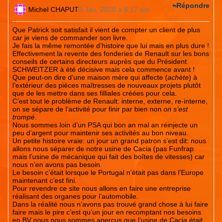
Répondre
Michel CHAPUT
8 Jan. 2020 à 8:17 am
Que Patrick soit satisfait il vient de compter un client de plus
car je viens de commander son livre.
Je fais la même remontée d’histoire que lui mais en plus dure !
Effectivement la revente des fonderies de Renault sur les bons
conseils de certains directeurs auprès que du Président
SCHWEITZER à été décisive mais cela commence avant !
Que peut-on dire d’une maison mère qui affecte (
achète
) à
l’extérieur des pièces maîtresses de nouveaux projets plutôt
que de les mettre dans ses filliales créées pour cela.
C’est tout le problème de Renault: interne, externe, re-interne,
on se sépare de l’activité pour finir par bien non
on s’est
trompé
.
Nous sommes loin d’un PSA qui bon an mal an réinjecte un
peu d’argent pour maintenir ses activités au bon niveau.
Un petite histoire vraie: un jour un grand patron s’est dit: nous
allons nous séparer de notre usine de Cacia (pas Funfrap
mais l’usine de mécanique qui fait des boîtes de vitesses) car
nous n’en avons pas besoin.
Le besoin c’était lorsque le Portugal n’était pas dans l’Europe
maintenant c’est fini.
Pour revendre ce site nous allons en faire une entreprise
réalisant des organes pour l’automobile.
Dans la réalité nous n’avons pas trouvé grand chose à lui faire
faire mais le pire c’est qu’un jour en recomptant nos besoins
en BV nous nous sommes aperçus que l’usine de Cacia était