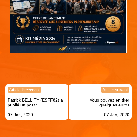
Continuer votre lecture !
Navigation
Article Précédent
Article suivant
de
Patrick BELLITY (ESFF82) a
Vous pouvez en tirer
l’article
publié un post :
quelques euros
07 Jan, 2020
07 Jan, 2020