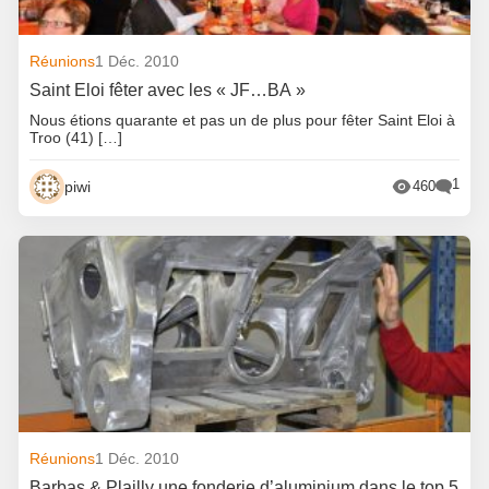
Réunions
1 Déc. 2010
Saint Eloi fêter avec les « JF…BA »
Nous étions quarante et pas un de plus pour fêter Saint Eloi à
Troo (41) […]
1
piwi
460
Réunions
1 Déc. 2010
Barbas & Plailly une fonderie d’aluminium dans le top 5