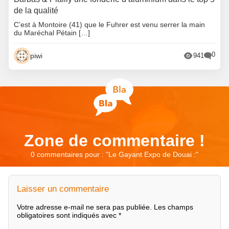
de la qualité
C’est à Montoire (41) que le Fuhrer est venu serrer la main
du Maréchal Pétain […]
0
piwi
941
Zone de commentaire !
0 commentaires pour : "
Le Gayant Expo de Douai :
"
Laisser un commentaire
Votre adresse e-mail ne sera pas publiée.
Les champs
obligatoires sont indiqués avec
*