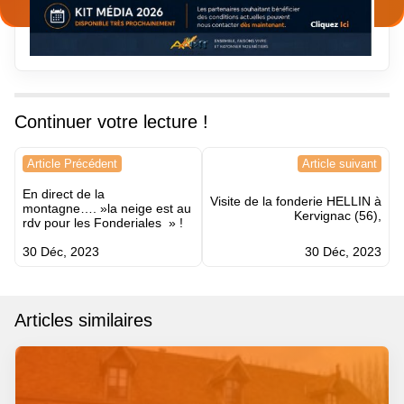
Continuer votre lecture !
Navigation
Article Précédent
Article suivant
de
En direct de la
l’article
Visite de la fonderie HELLIN à
montagne…. »la neige est au
Kervignac (56),
rdv pour les Fonderiales » !
30 Déc, 2023
30 Déc, 2023
Articles similaires